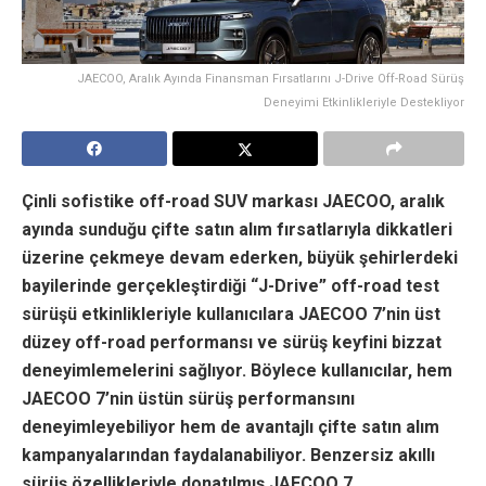
JAECOO, Aralık Ayında Finansman Fırsatlarını J-Drive Off-Road Sürüş
Deneyimi Etkinlikleriyle Destekliyor
Çinli sofistike off-road SUV markası JAECOO, aralık
ayında sunduğu çifte satın alım fırsatlarıyla dikkatleri
üzerine çekmeye devam ederken, büyük şehirlerdeki
bayilerinde gerçekleştirdiği “J-Drive” off-road test
sürüşü etkinlikleriyle kullanıcılara JAECOO 7’nin üst
düzey off-road performansı ve sürüş keyfini bizzat
deneyimlemelerini sağlıyor. Böylece kullanıcılar, hem
JAECOO 7’nin üstün sürüş performansını
deneyimleyebiliyor hem de avantajlı çifte satın alım
kampanyalarından faydalanabiliyor. B
enzersiz akıllı
sürüş özellikleriyle donatılmış JAECOO 7,