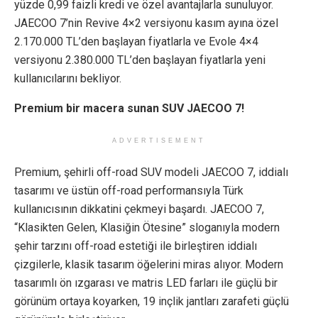
yüzde 0,99 faizli kredi ve özel avantajlarla sunuluyor.
JAECOO 7’nin Revive 4×2 versiyonu kasım ayına özel
2.170.000 TL’den başlayan fiyatlarla ve Evole 4×4
versiyonu 2.380.000 TL’den başlayan fiyatlarla yeni
kullanıcılarını bekliyor.
Premium bir macera sunan SUV JAECOO 7!
ADVERTISEMENT
Premium, şehirli off-road SUV modeli JAECOO 7, iddialı
tasarımı ve üstün off-road performansıyla Türk
kullanıcısının dikkatini çekmeyi başardı. JAECOO 7,
“Klasikten Gelen, Klasiğin Ötesine” sloganıyla modern
şehir tarzını off-road estetiği ile birleştiren iddialı
çizgilerle, klasik tasarım öğelerini miras alıyor. Modern
tasarımlı ön ızgarası ve matris LED farları ile güçlü bir
görünüm ortaya koyarken, 19 inçlik jantları zarafeti güçlü