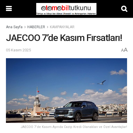
Ana Sayfa
HABERLER
KAMPANYALAR
JAECOO 7’de Kasım Fırsatları!
A
05 Kasım 2025
A
JAECOO 7’de Kasım Ayında Cazip Kredi Olanakları ve Özel Avantajlar!