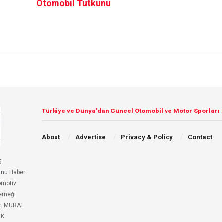
Otomobil Tutkunu
Türkiye ve Dünya'dan Güncel Otomobil ve Motor Sporları
About
Advertise
Privacy & Policy
Contact
5
unu
Haber
omotiv
erneği
r. MURAT
RK