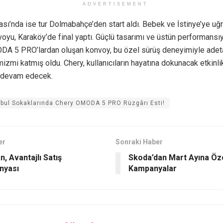
ADVERTISEMENT
ası’nda ise tur Dolmabahçe’den start aldı. Bebek ve İstinye’ye 
yu, Karaköy’de final yaptı. Güçlü tasarımı ve üstün performansıy
A 5 PRO’lardan oluşan konvoy, bu özel sürüş deneyimiyle adeta
izmi katmış oldu. Chery, kullanıcıların hayatına dokunacak etkinli
devam edecek.
nbul Sokaklarında Chery OMODA 5 PRO Rüzgârı Esti!
er
Sonraki Haber
n, Avantajlı Satış
Skoda’dan Mart Ayına Öz
nyası
Kampanyalar