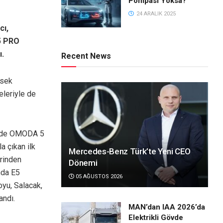
Pompası Yoksa?
24 ARALIK 2025
cı,
 5 PRO
ı.
Recent News
ksek
eleriyle de
r de OMODA 5
a çıkan ilk
Mercedes-Benz Türk’te Yeni CEO
erinden
Dönemi
nda E5
05 AĞUSTOS 2026
yu, Salacak,
andı.
MAN’dan IAA 2026’da
Elektrikli Gövde