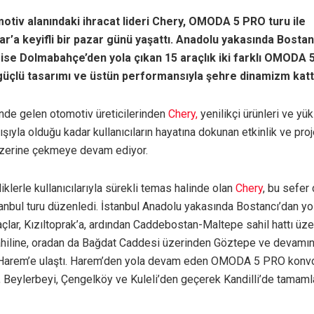
motiv alanındaki ihracat lideri Chery, OMODA 5 PRO turu ile
lar’a keyifli bir pazar günü yaşattı. Anadolu yakasında Bostan
ise Dolmabahçe’den yola çıkan 15 araçlık iki farklı OMODA
üçlü tasarımı ve üstün performansıyla şehre dinamizm katt
nde gelen otomotiv üreticilerinden
Chery,
yenilikçi ürünleri ve yü
yışıyla olduğu kadar kullanıcıların hayatına dokunan etkinlik ve proj
 üzerine çekmeye devam ediyor.
liklerle kullanıcılarıyla sürekli temas halinde olan
Chery
, bu sefe
anbul turu düzenledi. İstanbul Anadolu yakasında Bostancı’dan yol
açlar, Kızıltoprak’a, ardından Caddebostan-Maltepe sahil hattı üz
hiline, oradan da Bağdat Caddesi üzerinden Göztepe ve devamı
Harem’e ulaştı. Harem’den yola devam eden OMODA 5 PRO konvo
 Beylerbeyi, Çengelköy ve Kuleli’den geçerek Kandilli’de tamaml