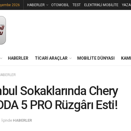
rşembe 2026
HABERLER
OTOMOBİL
TEST
ELEKTRİKLİ MOBİLİTE
YAZA
HABERLER
TİCARİ ARAÇLAR
MOBİLİTE DÜNYASI
KAM
HABERLER
nbul Sokaklarında Chery
A 5 PRO Rüzgârı Esti!
İçinde
HABERLER