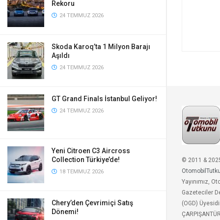
Rekoru
24 TEMMUZ 2026
Skoda Karoq’ta 1 Milyon Barajı
Aşıldı
24 TEMMUZ 2026
GT Grand Finals İstanbul Geliyor!
24 TEMMUZ 2026
Yeni Citroen C3 Aircross
Collection Türkiye’de!
© 2011 & 202
OtomobilTutk
18 TEMMUZ 2026
Yayınımız, Ot
Gazeteciler D
Chery’den Çevrimiçi Satış
(OGD) Üyesidi
Dönemi!
ÇARPIŞANTÜ