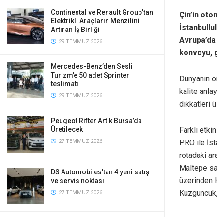
Continental ve Renault Group’tan
Çin’in oto
Elektrikli Araçların Menzilini
İstanbullu
Artıran İş Birliği
Avrupa’da 
29 TEMMUZ 2026
konvoyu, g
Mercedes-Benz’den Sesli
Turizm’e 50 adet Sprinter
Dünyanın ö
teslimatı
kalite anla
29 TEMMUZ 2026
dikkatleri
Peugeot Rifter Artık Bursa’da
Farklı etkin
Üretilecek
PRO ile İst
27 TEMMUZ 2026
rotadaki ar
Maltepe sa
DS Automobiles’tan 4 yeni satış
üzerinden 
ve servis noktası
Kuzguncuk,
27 TEMMUZ 2026