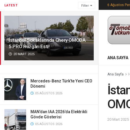
6 Ağustos Pe
LATEST
Filter
İstanbul Sokaklarında Chery OMODA
5 PRO Rüzgârı Esti!
20 MART 2025
ANA SAYFA
Ana Sayfa
Mercedes-Benz Türk’te Yeni CEO
İsta
Dönemi
05 AĞUSTOS 2026
OMOD
MAN’dan IAA 2026’da Elektrikli
Gövde Gösterisi
20 Mart 2025
05 AĞUSTOS 2026