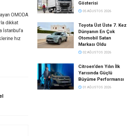
Gösterisi
05 AĞUSTOS 2026
uğrayan OMODA
la dikkat
Toyota Üst Üste 7. Kez
 İstanbul’a
Dünyanın En Çok
Otomobil Satan
klerine hız
Markası Oldu
02 AĞUSTOS 2026
Citroen’den Yılın İlk
Yarısında Güçlü
Büyüme Performansı
01 AĞUSTOS 2026
el