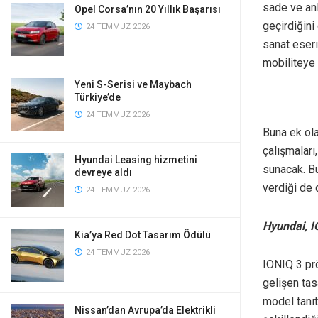
sade ve anl
Opel Corsa’nın 20 Yıllık Başarısı
geçirdiğini
24 TEMMUZ 2026
sanat eseri
mobiliteye
Yeni S-Serisi ve Maybach
Türkiye’de
24 TEMMUZ 2026
Buna ek ola
çalışmaları
Hyundai Leasing hizmetini
sunacak. Bu
devreye aldı
verdiği de 
24 TEMMUZ 2026
Hyundai, I
Kia’ya Red Dot Tasarım Ödülü
24 TEMMUZ 2026
IONIQ 3 prö
gelişen tas
model tanıt
Nissan’dan Avrupa’da Elektrikli