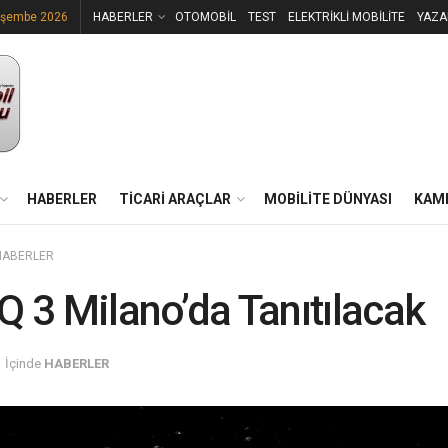
rşembe 2026
HABERLER
OTOMOBİL
TEST
ELEKTRİKLİ MOBİLİTE
YAZA
HABERLER
TİCARİ ARAÇLAR
MOBİLİTE DÜNYASI
KAM
HABERLER
Q 3 Milano’da Tanıtılacak
İçinde
HABERLER