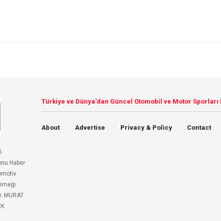
Türkiye ve Dünya'dan Güncel Otomobil ve Motor Sporları
About
Advertise
Privacy & Policy
Contact
5
unu
Haber
omotiv
erneği
r. MURAT
RK