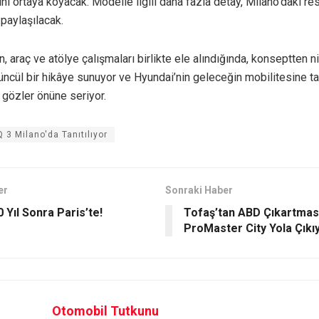
ini ortaya koyacak. Modelle ilgili daha fazla detay, Milano’daki re
paylaşılacak.
, araç ve atölye çalışmaları birlikte ele alındığında, konseptten n
ncül bir hikâye sunuyor ve Hyundai’nin geleceğin mobilitesine t
 gözler önüne seriyor.
 3 Milano'da Tanıtılıyor
er
Sonraki Haber
 Yıl Sonra Paris’te!
Tofaş’tan ABD Çıkartmas
ProMaster City Yola Çıkı
Otomobil Tutkunu