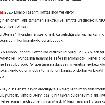
ai,
2026 Milano Tasarım Haftası’nda yer alıyor.
iğin en önemli anı, tamamen elektrikli ve İzmit’te üretilecek IONI
prömiyeri olması.
d Stories”: Hyundai’nin özel olarak kurguladığı alanlar, markanın 
esini yenilikçi biçimlerde sergileyecek.
26 Milano Tasarım Haftası’na katılımını duyurdu. 21-26 Nisan tari
iyaretçiler Hyundai’nin tasarım felsefesini Milano’daki Torneria T
 fırsatı bulacak. Avrupa tasarım dünyasının yaratıcı merkezi ola
ekân, önde gelen medya temsilcileri, kanaat önderleri ve kreatif li
yor.
kileyici bir enstalasyon aracılığıyla ziyaretçilerini markanın özgü
uluşturacak. “Unfold Story” başlığını taşıyan bu deneyim alanı, Hyu
 felsefesinin farklı yönlerini yansıtarak Milano Tasarım Haftası ka