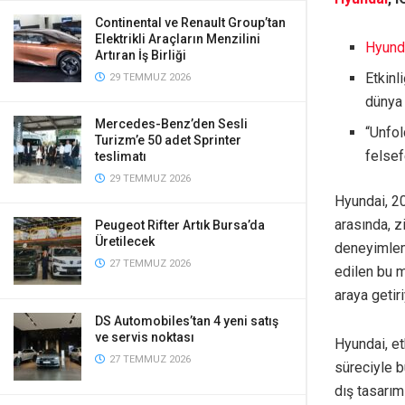
Continental ve Renault Group’tan
Elektrikli Araçların Menzilini
Hyund
Artıran İş Birliği
Etkinl
29 TEMMUZ 2026
dünya 
Mercedes-Benz’den Sesli
“Unfol
Turizm’e 50 adet Sprinter
felsef
teslimatı
29 TEMMUZ 2026
Hyundai, 20
arasında, z
Peugeot Rifter Artık Bursa’da
Üretilecek
deneyimleme
27 TEMMUZ 2026
edilen bu m
araya getiri
DS Automobiles’tan 4 yeni satış
ve servis noktası
Hyundai, et
27 TEMMUZ 2026
süreciyle b
dış tasarım