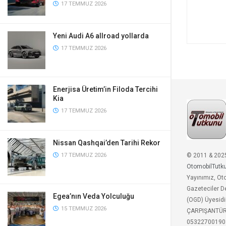
17 TEMMUZ 2026
Yeni Audi A6 allroad yollarda
17 TEMMUZ 2026
Enerjisa Üretim’in Filoda Tercihi
Kia
17 TEMMUZ 2026
Nissan Qashqai’den Tarihi Rekor
© 2011 & 202
17 TEMMUZ 2026
OtomobilTutk
Yayınımız, Ot
Gazeteciler D
Egea’nın Veda Yolculuğu
(OGD) Üyesidi
15 TEMMUZ 2026
ÇARPIŞANTÜ
05322700190