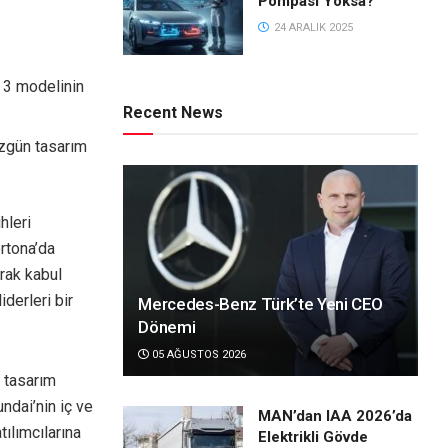
Pompası Yoksa?
24 ARALIK 2025
Q 3 modelinin
Recent News
özgün tasarım
hleri
ortona’da
rak kabul
derleri bir
Mercedes-Benz Türk’te Yeni CEO
Dönemi
05 AĞUSTOS 2026
n tasarım
ndai’nin iç ve
MAN’dan IAA 2026’da
tılımcılarına
Elektrikli Gövde