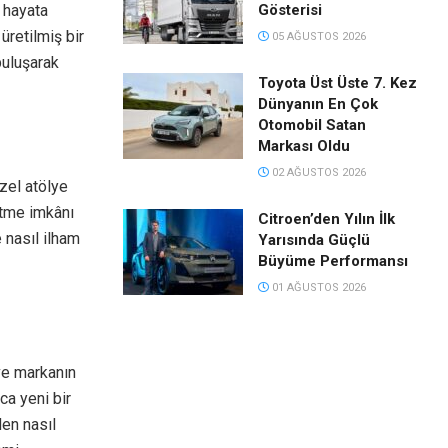
l hayata
Gösterisi
üretilmiş bir
05 AĞUSTOS 2026
buluşarak
Toyota Üst Üste 7. Kez
Dünyanın En Çok
Otomobil Satan
Markası Oldu
02 AĞUSTOS 2026
zel atölye
etme imkânı
Citroen’den Yılın İlk
 nasıl ilham
Yarısında Güçlü
Büyüme Performansı
01 AĞUSTOS 2026
ve markanın
ca yeni bir
en nasıl