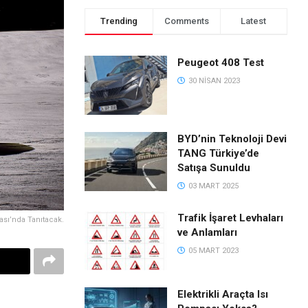
Trending
Comments
Latest
Peugeot 408 Test
30 NISAN 2023
BYD’nin Teknoloji Devi
TANG Türkiye’de
Satışa Sunuldu
03 MART 2025
Trafik İşaret Levhaları
ası’nda Tanıtacak.
ve Anlamları
05 MART 2023
Elektrikli Araçta Isı