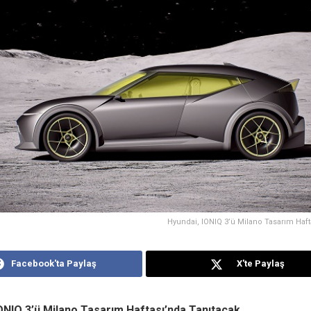
Hyundai, IONIQ 3’ü Milano Tasarım Haft
Facebook'ta Paylaş
X'te Paylaş
IONIQ 3’ü Milano Tasarım Haftası’nda Tanıtacak