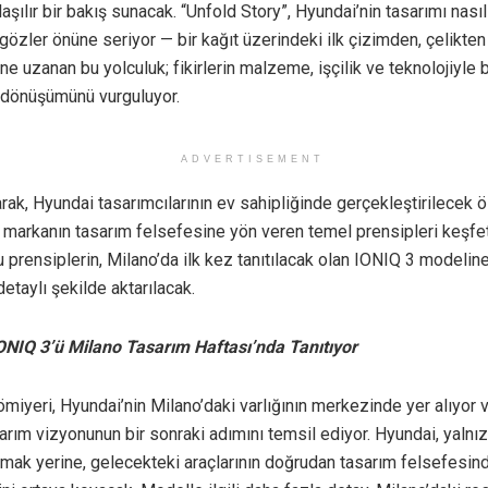
aşılır bir bakış sunacak. “Unfold Story”, Hyundai’nin tasarımı nası
 gözler önüne seriyor — bir kağıt üzerindeki ilk çizimden, çelikten 
ne uzanan bu yolculuk; fikirlerin malzeme, işçilik ve teknolojiyle 
 dönüşümünü vurguluyor.
ADVERTISEMENT
rak, Hyundai tasarımcılarının ev sahipliğinde gerçekleştirilecek ö
, markanın tasarım felsefesine yön veren temel prensipleri keşf
 prensiplerin, Milano’da ilk kez tanıtılacak olan IONIQ 3 modeline
detaylı şekilde aktarılacak.
ONIQ 3’ü Milano Tasarım Haftası’nda Tanıtıyor
miyeri, Hyundai’nin Milano’daki varlığının merkezinde yer alıyor 
arım vizyonunun bir sonraki adımını temsil ediyor. Hyundai, yalnız
mak yerine, gelecekteki araçlarının doğrudan tasarım felsefesind