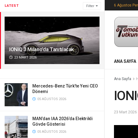
6 Ağustos Pe
LATEST
Filter
IONIQ 3 Milano’da Tanıtılacak
23 MART 2026
ANA SAYFA
Ana Sayfa
Mercedes-Benz Türk’te Yeni CEO
IONI
Dönemi
05 AĞUSTOS 2026
23 Mart 2026
MAN’dan IAA 2026’da Elektrikli
Gövde Gösterisi
05 AĞUSTOS 2026