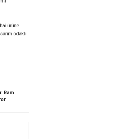
smi
ihai ürüne
asarım odaklı
ı: Ram
yor