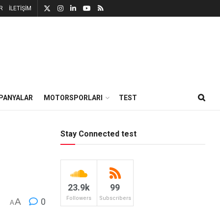
R
İLETİŞİM
PANYALAR
MOTORSPORLARI
TEST
Stay Connected test
23.9k
99
Followers
Subscribers
A
0
A