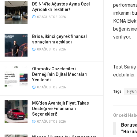
DS N°4’te Ağustos Ayına Özel
performans
Ayrıcalıklı Teklifler!
imkanını bu
07 AĞUSTOS 2026
KONA Elektr
beğenisine 
veriliyor.
Brisa, ikinci çeyrek finansal
sonuçlarını açıkladı
09 AĞUSTOS 2026
Test Sürüş 
Otomotiv Gazetecileri
edebilirler
.
Derneği’nin Dijital Mecraları
Yenilendi
07 AĞUSTOS 2026
Tags:
Hyund
MG’den Avantajlı Fiyat, Takas
Desteği ve Finansman
Seçenekleri!
Önceki Hab
07 AĞUSTOS 2026
Borusa
“Borusa