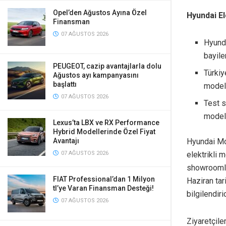
Opel’den Ağustos Ayına Özel
Hyundai El
Finansman
07 AĞUSTOS 2026
Hyunda
bayile
PEUGEOT, cazip avantajlarla dolu
Türkiy
Ağustos ayı kampanyasını
başlattı
modell
07 AĞUSTOS 2026
Test s
modeli
Lexus’ta LBX ve RX Performance
Hybrid Modellerinde Özel Fiyat
Hyundai Mot
Avantajı
elektrikli 
07 AĞUSTOS 2026
showroomlar
FIAT Professional’dan 1 Milyon
Haziran tar
tl’ye Varan Finansman Desteği!
bilgilendir
07 AĞUSTOS 2026
Ziyaretçile