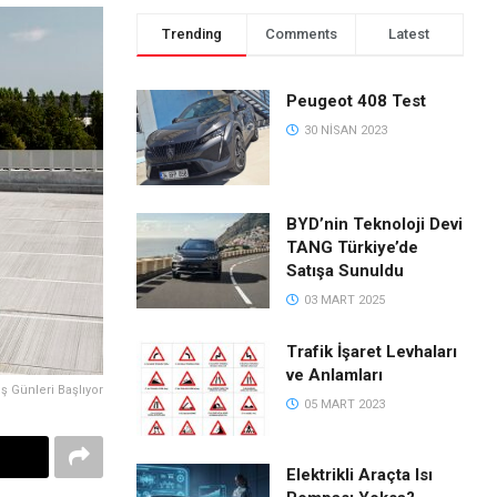
Trending
Comments
Latest
Peugeot 408 Test
30 NISAN 2023
BYD’nin Teknoloji Devi
TANG Türkiye’de
Satışa Sunuldu
03 MART 2025
Trafik İşaret Levhaları
ve Anlamları
üş Günleri Başlıyor
05 MART 2023
Elektrikli Araçta Isı