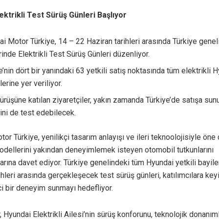
ektrikli Test Sürüş Günleri Başlıyor
i Motor Türkiye, 14 – 22 Haziran tarihleri arasında Türkiye genel
rinde Elektrikli Test Sürüş Günleri düzenliyor.
e’nin dört bir yanındaki 63 yetkili satış noktasında tüm elektrikli 
erine yer veriliyor.
ürüşüne katılan ziyaretçiler, yakın zamanda Türkiye’de satışa su
ni de test edebilecek.
or Türkiye, yenilikçi tasarım anlayışı ve ileri teknoolojisiyle öne 
modellerini yakından deneyimlemek isteyen otomobil tutkunlarını
ına davet ediyor. Türkiye genelindeki tüm Hyundai yetkili bayil
ihleri arasında gerçekleşecek test sürüş günleri, katılımcılara keyi
ici bir deneyim sunmayı hedefliyor
.
r, Hyundai Elektrikli Ailesi’nin sürüş konforunu, teknolojik donanıml