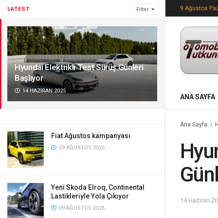
9 Ağustos Pa
LATEST
Filter
Hyundai Elektrikli Test Sürüş Günleri
Başlıyor
14 HAZIRAN 2025
ANA SAYFA
Ana Sayfa
Fiat Ağustos kampanyası
Hyun
09 AĞUSTOS 2026
Günl
Yeni Skoda Elroq, Continental
Lastikleriyle Yola Çıkıyor
14 Haziran 2
09 AĞUSTOS 2026