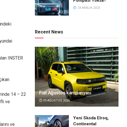
Pompası Yoksa?
24 ARALIK 2025
indeki
Recent News
Hyundai
nulan INSTER
çıkan
Fiat Ağustos kampanyası
erinde 14 – 22
09 AĞUSTOS 2026
fli ve
Yeni Skoda Elroq,
Continental
arını ve