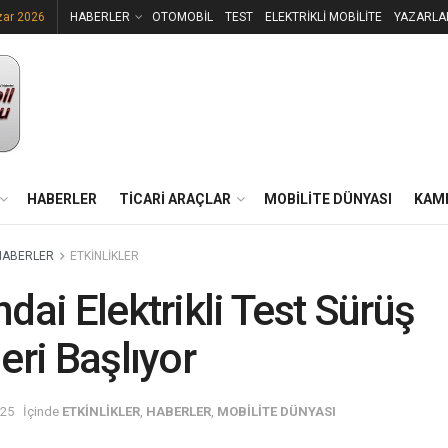
zar 2026
HABERLER
OTOMOBİL
TEST
ELEKTRİKLİ MOBİLİTE
YAZARLA
HABERLER
TİCARİ ARAÇLAR
MOBİLİTE DÜNYASI
KAM
HABERLER
ETKİNLİKLER
dai Elektrikli Test Sürüş
eri Başlıyor
025
İçinde
ETKİNLİKLER
,
HABERLER
,
MOBİLİTE DÜNYASI