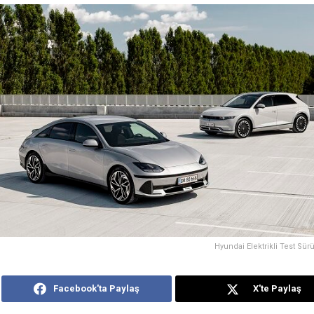
Hyundai Elektrikli Test Sür
Facebook'ta Paylaş
X'te Paylaş