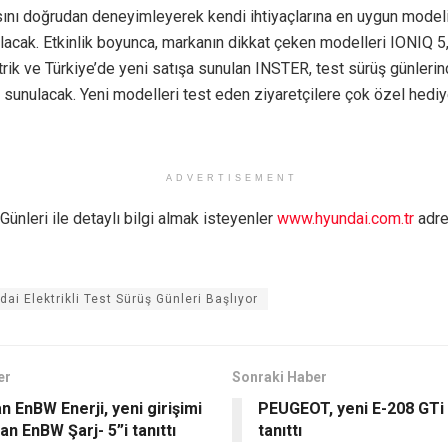
ını doğrudan deneyimleyerek kendi ihtiyaçlarına en uygun model
lacak. Etkinlik boyunca, markanın dikkat çeken modelleri IONIQ 5
ik ve Türkiye’de yeni satışa sunulan INSTER, test sürüş günlerin
sunulacak. Yeni modelleri test eden ziyaretçilere çok özel hediy
ADVERTISEMENT
Günleri ile detaylı bilgi almak isteyenler
www.hyundai.com.tr
adre
ai Elektrikli Test Sürüş Günleri Başlıyor
er
Sonraki Haber
n EnBW Enerji, yeni girişimi
PEUGEOT, yeni E-208 GTi
n EnBW Şarj- 5”i tanıttı
tanıttı