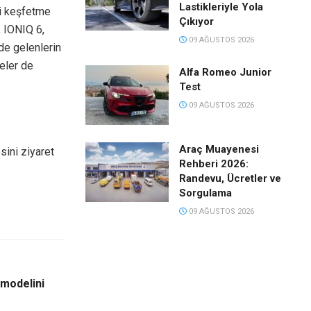
Lastikleriyle Yola
i keşfetme
Çıkıyor
, IONIQ 6,
09 AĞUSTOS 2026
de gelenlerin
eler de
Alfa Romeo Junior
Test
09 AĞUSTOS 2026
Araç Muayenesi
sini ziyaret
Rehberi 2026:
Randevu, Ücretler ve
Sorgulama
09 AĞUSTOS 2026
 modelini