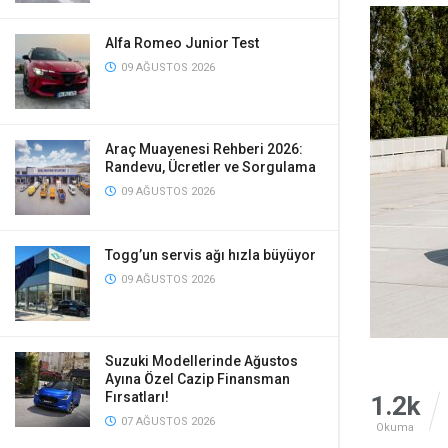
Alfa Romeo Junior Test
09 AĞUSTOS 2026
Araç Muayenesi Rehberi 2026:
Randevu, Ücretler ve Sorgulama
09 AĞUSTOS 2026
Togg’un servis ağı hızla büyüyor
09 AĞUSTOS 2026
Suzuki Modellerinde Ağustos
Ayına Özel Cazip Finansman
Fırsatları!
1.2k
07 AĞUSTOS 2026
Okuma