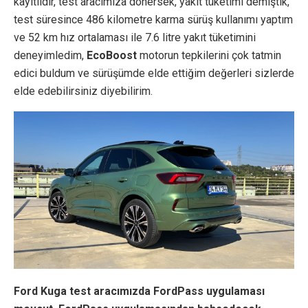
kayıtlıdır, test aracımıza dönersek, yakıt tüketimi demiştik,
test süresince 486 kilometre karma sürüş kullanımı yaptım
ve 52 km hız ortalaması ile 7.6 litre yakıt tüketimini
deneyimledim,
EcoBoost
motorun tepkilerini çok tatmin
edici buldum ve sürüşümde elde ettiğim değerleri sizlerde
elde edebilirsiniz diyebilirim.
Ford Kuga test aracımızda FordPass uygulaması