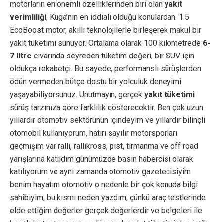
motorların en önemli özelliklerinden biri olan
yakıt
verimliliği
, Kuga’nın en iddialı olduğu konulardan. 1.5
EcoBoost motor, akıllı teknolojilerle birleşerek makul bir
yakıt tüketimi sunuyor. Ortalama olarak 100 kilometrede
6-
7 litre
civarında seyreden tüketim değeri, bir SUV için
oldukça rekabetçi. Bu sayede, performanslı sürüşlerden
ödün vermeden bütçe dostu bir yolculuk deneyimi
yaşayabiliyorsunuz. Unutmayın, gerçek
yakıt tüketimi
sürüş tarzınıza göre farklılık gösterecektir. Ben çok uzun
yıllardır otomotiv sektörünün içindeyim ve yıllardır bilinçli
otomobil kullanıyorum, hatırı sayılır motorsporları
geçmişim var ralli, rallikross, pist, tırmanma ve off road
yarışlarına katıldım günümüzde basın habercisi olarak
katılıyorum ve aynı zamanda otomotiv gazetecisiyim
benim hayatım otomotiv o nedenle bir çok konuda bilgi
sahibiyim, bu kısmı neden yazdım, çünkü araç testlerinde
elde ettiğim değerler gerçek değerlerdir ve belgeleri ile