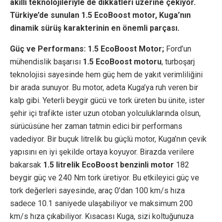
akıllı teknolojileriyle de dikkatleri üzerine çekiyor.
Türkiye’de sunulan 1.5 EcoBoost motor, Kuga’nın
dinamik sürüş karakterinin en önemli parçası.
Güç ve Performans: 1.5 EcoBoost Motor;
Ford’un
mühendislik başarısı
1.5 EcoBoost motoru
, turboşarj
teknolojisi sayesinde hem güç hem de yakıt verimliliğini
bir arada sunuyor. Bu motor, adeta Kuga’ya ruh veren bir
kalp gibi. Yeterli beygir gücü ve tork üreten bu ünite, ister
şehir içi trafikte ister uzun otoban yolculuklarında olsun,
sürücüsüne her zaman tatmin edici bir performans
vadediyor. Bir buçuk litrelik bu güçlü motor, Kuga’nın çevik
yapısını en iyi şekilde ortaya koyuyor. Birazda verilere
bakarsak
1.5 litrelik EcoBoost benzinli motor
182
beygir güç ve 240 Nm tork üretiyor. Bu etkileyici güç ve
tork değerleri sayesinde, araç 0’dan 100 km/s hıza
sadece 10.1 saniyede ulaşabiliyor ve maksimum 200
km/s hıza çıkabiliyor. Kısacası Kuga, sizi koltuğunuza