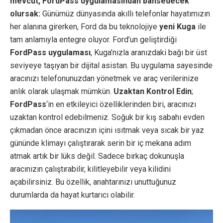
mevcut, FordPass uygulamasından bahsedecek
olursak:
Günümüz dünyasında akıllı telefonlar hayatımızın
her alanına girerken, Ford da bu teknolojiye
yeni Kuga
ile
tam anlamıyla entegre oluyor. Ford’un geliştirdiği
FordPass uygulaması
, Kuga’nızla aranızdaki bağı bir üst
seviyeye taşıyan bir dijital asistan. Bu uygulama sayesinde
aracınızı telefonunuzdan yönetmek ve araç verilerinize
anlık olarak ulaşmak mümkün.
Uzaktan Kontrol Edin
;
FordPass
‘in en etkileyici özelliklerinden biri, aracınızı
uzaktan kontrol edebilmeniz. Soğuk bir kış sabahı evden
çıkmadan önce aracınızın içini ısıtmak veya sıcak bir yaz
gününde klimayı çalıştırarak serin bir iç mekana adım
atmak artık bir lüks değil. Sadece birkaç dokunuşla
aracınızın çalıştırabilir, kilitleyebilir veya kilidini
açabilirsiniz. Bu özellik, anahtarınızı unuttuğunuz
durumlarda da hayat kurtarıcı olabilir.