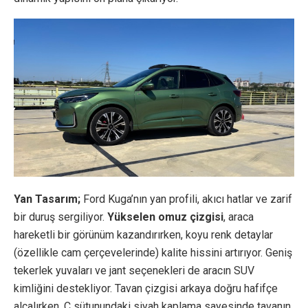
Yan Tasarım;
Ford Kuga’nın yan profili, akıcı hatlar ve zarif
bir duruş sergiliyor.
Yükselen omuz çizgisi
, araca
hareketli bir görünüm kazandırırken, koyu renk detaylar
(özellikle cam çerçevelerinde) kalite hissini artırıyor. Geniş
tekerlek yuvaları ve jant seçenekleri de aracın SUV
kimliğini destekliyor. Tavan çizgisi arkaya doğru hafifçe
alçalırken, C sütunundaki siyah kaplama sayesinde tavanın