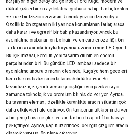
karşılıyor, diğer detaylara gelirsek Ford Kuga, modern ve
dikkat çekici bir ön aydınlatma grubuna sahip. Farlar, keskin
ve ince bir tasarımla aracın dinamik yüzünü tamamlıyor.
Özellikle ön ızgaranın iki yanında konumlanan farlar, araca
daha kararlı ve agresif bir bakış kazandırıyor. Ancak bu
aydınlatma grubunun en belirgin ve en çarpıcı özelliği,
ön
farların arasında boylu boyunca uzanan ince LED şerit
.
Bu ışık imzası, Ford’un yeni tasarım dilinin en önemli
parçalarından biri. Bu gündüz LED lambası sadece bir
aydınlatma unsuru olmanın ötesinde, Kuga’ya hem geceleri
hem de gündüzleri anında tanınabilirlik katıyor. Bu
kesintisiz ışık şeridi, aracın genişliğini vurgularken aynı
zamanda teknolojik ve premium bir his de veriyor. Ayrıca,
bu tasarım elemanı, özellikle karanlıkta aracın silüetini çok
daha etkileyici hale getiriyor. Ön tamponun alt kısmında yer
alan geniş hava girişleri ve sis farları da sportif bir havayı
pekiştiriyor. Ayrıca, kaput üzerindeki belirgin çizgiler, aracın
dinamik yapısını ön plana çıkarıyor.