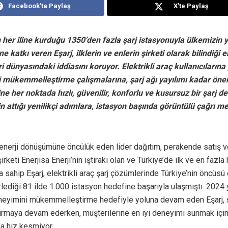
Facebook'ta Paylaş
X'te Paylaş
 her iline kurduğu 1350’den fazla şarj istasyonuyla ülkemizin y
katkı veren Eşarj, ilklerin ve enlerin şirketi olarak bilindiği el
i dünyasındaki iddiasını koruyor. Elektrikli araç kullanıcılarına 
 mükemmelleştirme çalışmalarına, şarj ağı yayılımı kadar öne
ne her noktada hızlı, güvenilir, konforlu ve kusursuz bir şarj d
n attığı yenilikçi adımlara, istasyon başında görüntülü çağrı m
 enerji dönüşümüne öncülük eden lider dağıtım, perakende satış v
rketi Enerjisa Enerji’nin iştiraki olan ve Türkiye’de ilk ve en fazla h
 sahip Eşarj, elektrikli araç şarj çözümlerinde Türkiye’nin öncüsü
irlediği 81 ilde 1.000 istasyon hedefine başarıyla ulaşmıştı. 2024 
neyimini mükemmelleştirme hedefiyle yoluna devam eden Eşarj, ş
tırmaya devam ederken, müşterilerine en iyi deneyimi sunmak için
a hız kesmiyor.