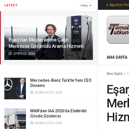
6 Ağustos Pe
LATEST
Filter
Eşarj’dan Müşterilerine Çağrı
Merkezini Görüntülü Arama Hizmeti
27 EYLÜL 2024
ANA SAYFA
Ana Sayfa
Mercedes-Benz Türk’te Yeni CEO
Eşar
Dönemi
05 AĞUSTOS 2026
Merk
MAN’dan IAA 2026’da Elektrikli
Hiz
Gövde Gösterisi
05 AĞUSTOS 2026