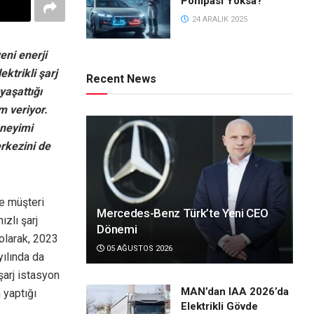
Pompası Yoksa?
24 ARALIK 2025
eni enerji
ektrikli şarj
Recent News
yaşattığı
m veriyor.
eneyimi
erkezini de
e müşteri
Mercedes-Benz Türk’te Yeni CEO
ızlı şarj
Dönemi
 olarak, 2023
05 AĞUSTOS 2026
yılında da
arj istasyon
MAN’dan IAA 2026’da
 yaptığı
Elektrikli Gövde