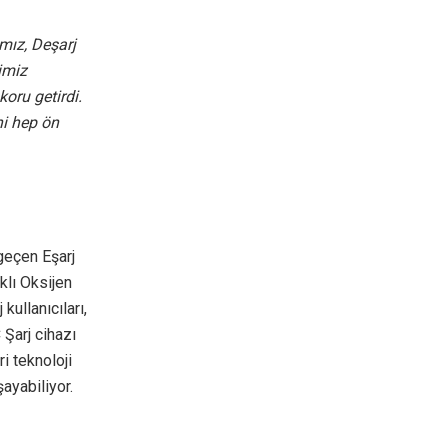
mız, Deşarj
imiz
oru getirdi.
ni hep ön
geçen Eşarj
lı Oksijen
kullanıcıları,
Şarj cihazı
ri teknoloji
ayabiliyor.