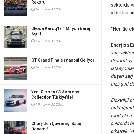
Rekoru
sektörde yi
24 TEMMUZ 2026
oldukları a
“Her üç ele
Skoda Karoq’ta 1 Milyon Barajı
Aşıldı
24 TEMMUZ 2026
Enerjisa E
şarj sektör
devamlı iyi
GT Grand Finals İstanbul Geliyor!
istasyonla
24 TEMMUZ 2026
düşen şarj 
hızlı şarj
Yeni Citroen C3 Aircross
Collection Türkiye’de!
Elektrikli 
18 TEMMUZ 2026
bulduğunda
mutlu ki mü
sektörde b
Chery’den Çevrimiçi Satış
Dönemi!
çıkardık. Ya