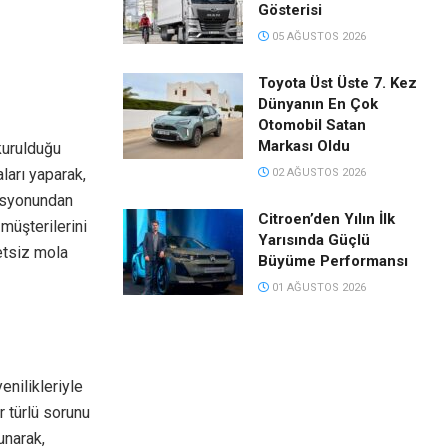
Gösterisi
05 AĞUSTOS 2026
Toyota Üst Üste 7. Kez
Dünyanın En Çok
Otomobil Satan
Markası Oldu
 kurulduğu
ları yaparak,
02 AĞUSTOS 2026
tasyonundan
Citroen’den Yılın İlk
 müşterilerini
Yarısında Güçlü
retsiz mola
Büyüme Performansı
01 AĞUSTOS 2026
enilikleriyle
r türlü sorunu
narak,