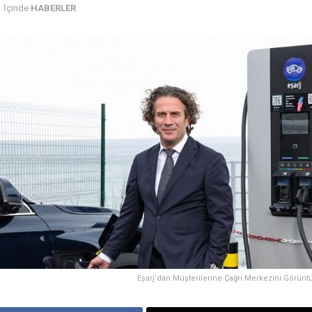
İçinde
HABERLER
Eşarj’dan Müşterilerine Çağrı Merkezini Görün