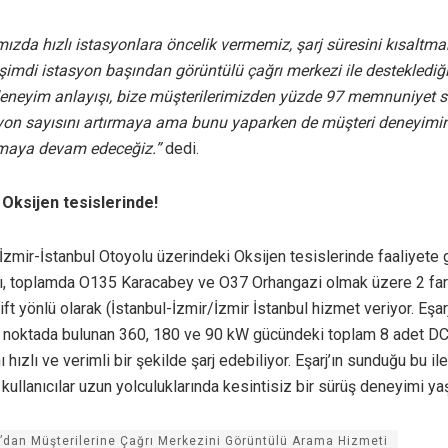
mızda hızlı istasyonlara öncelik vermemiz, şarj süresini kısaltma
şimdi istasyon başından görüntülü çağrı merkezi ile desteklediğ
eneyim anlayışı, bize müşterilerimizden yüzde 97 memnuniyet sk
syon sayısını artırmaya ama bunu yaparken de müşteri deneyimi
tmaya devam edeceğiz.”
dedi.
k Oksijen tesislerinde!
İzmir-İstanbul Otoyolu üzerindeki Oksijen tesislerinde faaliyete 
rı, toplamda O135 Karacabey ve O37 Orhangazi olmak üzere 2 fark
ft yönlü olarak (İstanbul-İzmir/İzmir İstanbul hizmet veriyor. Eşarj 
k noktada bulunan 360, 180 ve 90 kW gücündeki toplam 8 adet DC 
nı hızlı ve verimli bir şekilde şarj edebiliyor. Eşarj’ın sunduğu bu ile
kullanıcılar uzun yolculuklarında kesintisiz bir sürüş deneyimi yaş
j’dan Müşterilerine Çağrı Merkezini Görüntülü Arama Hizmeti