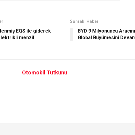
er
Sonraki Haber
lenmiş EQS ile giderek
BYD 9 Milyonuncu Aracın
lektrikli menzil
Global Büyümesini Devam 
Otomobil Tutkunu