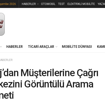
rşembe 2026
HABERLER
OTOMOBİL
TEST
ELEKTRİKLİ MOBİLİTE
YAZA
HABERLER
TİCARİ ARAÇLAR
MOBİLİTE DÜNYASI
KAM
HABERLER
j’dan Müşterilerine Çağrı
ezini Görüntülü Arama
meti