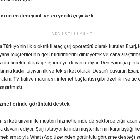
törün en deneyimli ve en yenilikçi şirketi
ADVERTISEMENT
 Türkiye’nin ilk elektrikli araç şarj operatörü olarak kurulan Eşarj,
ana müşterilerinin geri bildirimlerini dinleyerek ve saha araştırma
rını sürekli olarak geliştirmeye devam ediyor. Deneyimi şarj is
anına kadar taşıyan ilk ve tek şirket olarak ‘Deşarj’ı duyuran Eşarj,
alanı, TV, kahve makinesi, internet bağlantısı gibi özellikli ve üc
şaşırtmıştı.
izmetlerinde görüntülü destek
rin şirketi unvanı ile müşteri hizmetlerinde de sektörde çığır açan y
 devam ediyor. Şarj istasyonlarında müşterilerinin karşılaştığı he
mek amacıyla WhatsApp üzerinden görüntülü görüşme desteği su