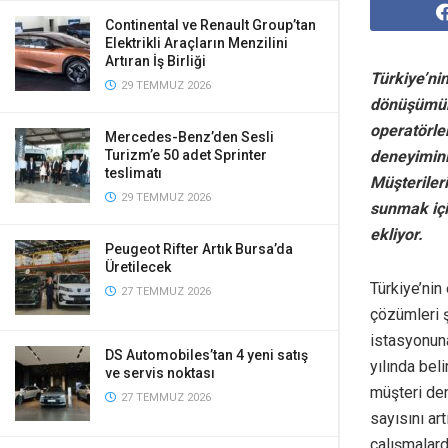
Continental ve Renault Group’tan
Elektrikli Araçların Menzilini
Artıran İş Birliği
Türkiye’nin
29 TEMMUZ 2026
dönüşümüne 
operatörler
Mercedes-Benz’den Sesli
deneyimini
Turizm’e 50 adet Sprinter
teslimatı
Müşterileri
29 TEMMUZ 2026
sunmak içi
ekliyor.
Peugeot Rifter Artık Bursa’da
Üretilecek
Türkiye’nin
27 TEMMUZ 2026
çözümleri şi
istasyonuna
DS Automobiles’tan 4 yeni satış
yılında bel
ve servis noktası
müşteri de
27 TEMMUZ 2026
sayısını ar
çalışmalard