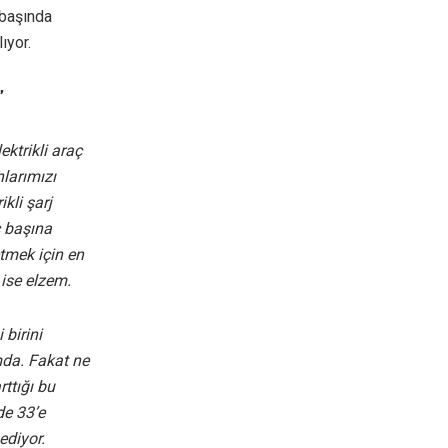
 başında
ıyor.
”
lektrikli araç
larımızı
kli şarj
ç başına
etmek için en
ise elzem.
 birini
mda. Fakat ne
rttığı bu
de 33’e
 ediyor.