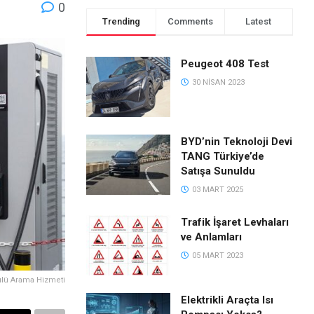
0
Trending
Comments
Latest
Peugeot 408 Test
30 NISAN 2023
BYD’nin Teknoloji Devi
TANG Türkiye’de
Satışa Sunuldu
03 MART 2025
Trafik İşaret Levhaları
ve Anlamları
05 MART 2023
tülü Arama Hizmeti
Elektrikli Araçta Isı