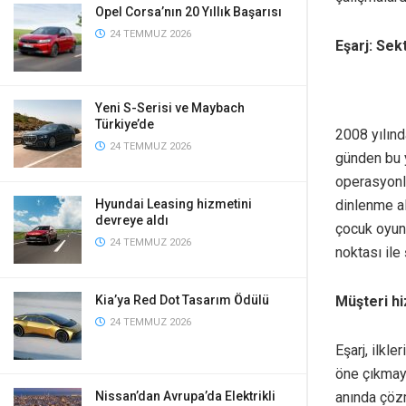
Opel Corsa’nın 20 Yıllık Başarısı
24 TEMMUZ 2026
Eşarj: Sek
Yeni S-Serisi ve Maybach
Türkiye’de
2008 yılında
24 TEMMUZ 2026
günden bu y
operasyonla
dinlenme al
Hyundai Leasing hizmetini
devreye aldı
çocuk oyun 
24 TEMMUZ 2026
noktası ile 
Müşteri h
Kia’ya Red Dot Tasarım Ödülü
24 TEMMUZ 2026
Eşarj, ilkle
öne çıkmaya
anında çöz
Nissan’dan Avrupa’da Elektrikli