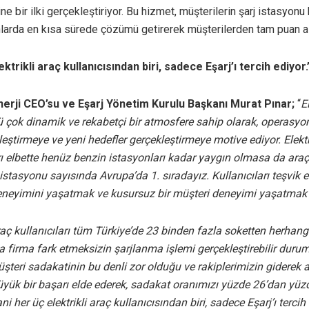
ne bir ilki gerçekleştiriyor. Bu hizmet, müşterilerin şarj istasyonu
nlarda en kısa sürede çözümü getirerek müşterilerden tam puan al
ktrikli araç kullanıcısından biri, sadece Eşarj’ı tercih ediyor.
nerji CEO’su ve Eşarj Yönetim Kurulu Başkanı Murat Pınar;
“
E
ü çok dinamik ve rekabetçi bir atmosfere sahip olarak, operasyon
leştirmeye ve yeni hedefler gerçekleştirmeye motive ediyor. Elektri
rı elbette henüz benzin istasyonları kadar yaygın olmasa da ara
istasyonu sayısında Avrupa’da 1. sıradayız. Kullanıcıları teşvik 
 deneyimini yaşatmak ve kusursuz bir müşteri deneyimi yaşatmak 
araç kullanıcıları tüm Türkiye’de 23 binden fazla soketten herhangi
 firma fark etmeksizin şarjlanma işlemi gerçekleştirebilir duru
şteri sadakatinin bu denli zor olduğu ve rakiplerimizin giderek a
üyük bir başarı elde ederek, sadakat oranımızı yüzde 26’dan yüz
ni her üç elektrikli araç kullanıcısından biri, sadece Eşarj’ı tercih