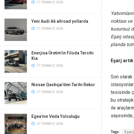
17 TEMMUZ 2026
Yatırımları
noktası ve 
Yeni Audi A6 allroad yollarda
kusursuz d
17 TEMMUZ 2026
Eşarj ista
planda tu
Enerjisa Üretim’in Filoda Tercihi
Kia
Eşarj artı
17 TEMMUZ 2026
Son olarak 
istasyonla
Nissan Qashqai’den Tarihi Rekor
tesisinde çi
17 TEMMUZ 2026
bu strateji
ile araçları
sayesinde, 
Egea’nın Veda Yolculuğu
15 TEMMUZ 2026
Tags:
Eşar