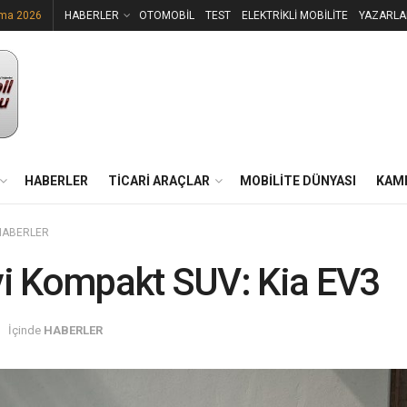
uma 2026
HABERLER
OTOMOBİL
TEST
ELEKTRİKLİ MOBİLİTE
YAZARLA
HABERLER
TİCARİ ARAÇLAR
MOBİLİTE DÜNYASI
KAM
HABERLER
yi Kompakt SUV: Kia EV3
İçinde
HABERLER