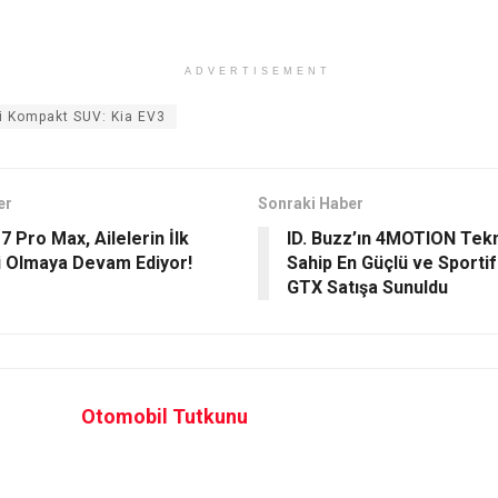
ADVERTISEMENT
yi Kompakt SUV: Kia EV3
er
Sonraki Haber
 Pro Max, Ailelerin İlk
ID. Buzz’ın 4MOTION Tekn
i Olmaya Devam Ediyor!
Sahip En Güçlü ve Sporti
GTX Satışa Sunuldu
Otomobil Tutkunu