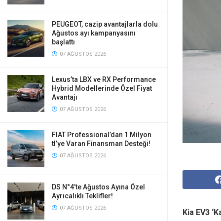
PEUGEOT, cazip avantajlarla dolu
Ağustos ayı kampanyasını
başlattı
07 AĞUSTOS 2026
Lexus’ta LBX ve RX Performance
Hybrid Modellerinde Özel Fiyat
Avantajı
07 AĞUSTOS 2026
FIAT Professional’dan 1 Milyon
tl’ye Varan Finansman Desteği!
07 AĞUSTOS 2026
DS N°4’te Ağustos Ayına Özel
Ayrıcalıklı Teklifler!
07 AĞUSTOS 2026
Kia EV3 ‘