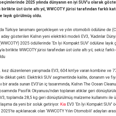
seçimlerinde 2025 yılında dünyanın en iyi SUV’u olarak göster
a birlikte üst üste altı yıl, WWCOTY jürisi tarafından farklı k
e layık görülmüş oldu.
a Türkiye lansmanı gerçekleşen ve yılın otomobili ödülüne de (C
aday gösterilen Kia’nın yeni elektrikli modeli EV3, ‘Kadınlar Düny
 (WWCOTY) 2025 ödüllerinde ‘En İyi Kompakt SUV’ ödülüne layık g
yla birlikte WWCOTY jürisi tarafından üst üste altı yıl, sekiz farklı
ldu
. kez düzenlenen yarışmada EV3, 604 km’ye varan kombine ve 7
 ile dikkat çekti. Elektrikli SUV segmentinde kalite, donanım ve fiy
 bir arada sunan EV3’ün iç tasarımında, Kia’nın The Ocean Cleanup
kapsamında Pasifik Okyanusu’ndan toplanan atıklar geri dönüştürül
 EV3, toplamda 28,5 kg geri dönüştürülmüş malzeme kullanımı ile 
laşıma da yeni bir soluk getiriyor.
Kia
EV3 ‘En İyi Kompakt SUV’ ö
t 2025’te açıklanacak olan ‘WWCOTY Yılın Otomobili’ adayları aras