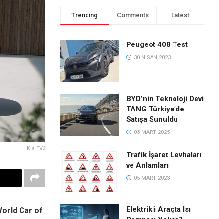
Trending
Comments
Latest
Peugeot 408 Test
30 NISAN 2023
BYD’nin Teknoloji Devi
TANG Türkiye’de
Satışa Sunuldu
03 MART 2025
Kia EV3
Trafik İşaret Levhaları
ve Anlamları
05 MART 2023
Elektrikli Araçta Isı
orld Car of