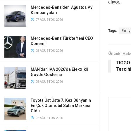
alıyor.
Mercedes-Benz’den Ağustos Ayı
Kampanyaları
07 AĞUSTOS 2026
Tags:
En i
Mercedes-Benz Türk’te Yeni CEO
Dönemi
05 AĞUSTOS 2026
Önceki Hab
TIGGO 7
Tercih
MAN’dan IAA 2026’da Elektrikli
Gövde Gösterisi
05 AĞUSTOS 2026
Toyota Üst Üste 7. Kez Dünyanın
En Çok Otomobil Satan Markası
Oldu
02 AĞUSTOS 2026