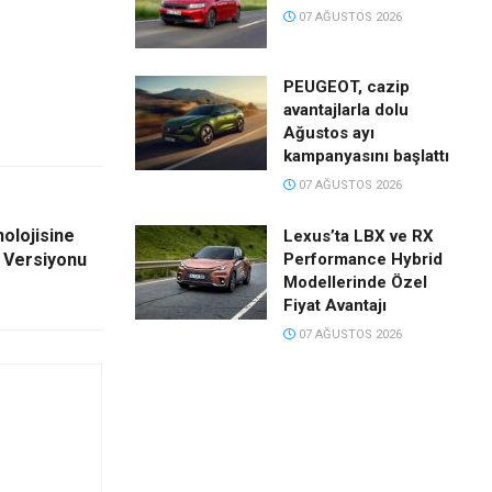
07 AĞUSTOS 2026
PEUGEOT, cazip
avantajlarla dolu
Ağustos ayı
kampanyasını başlattı
07 AĞUSTOS 2026
olojisine
Lexus’ta LBX ve RX
f Versiyonu
Performance Hybrid
Modellerinde Özel
Fiyat Avantajı
07 AĞUSTOS 2026