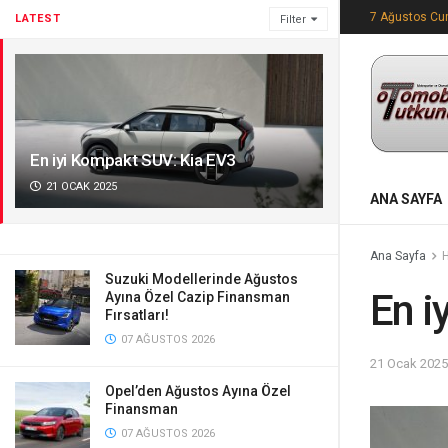
7 Ağustos C
LATEST
Filter
En iyi Kompakt SUV: Kia EV3
21 OCAK 2025
ANA SAYFA
Ana Sayfa
Suzuki Modellerinde Ağustos
En i
Ayına Özel Cazip Finansman
Fırsatları!
07 AĞUSTOS 2026
21 Ocak 2025
Opel’den Ağustos Ayına Özel
Finansman
07 AĞUSTOS 2026