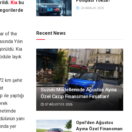
Pompası Yoksa?
ildi.
Kia
bu
24 ARALIK 2025
ategorilerde
Recent News
ar of the
asında Yılın
örüldü. Kia
 ödüle layık
72 km şehir
at
Suzuki Modellerinde Ağustos Ayına
 ile yaptığı
Özel Cazip Finansman Fırsatları!
erek
07 AĞUSTOS 2026
üretimde
dülünün yanı
Opel’den Ağustos
ında yer
Ayına Özel Finansman