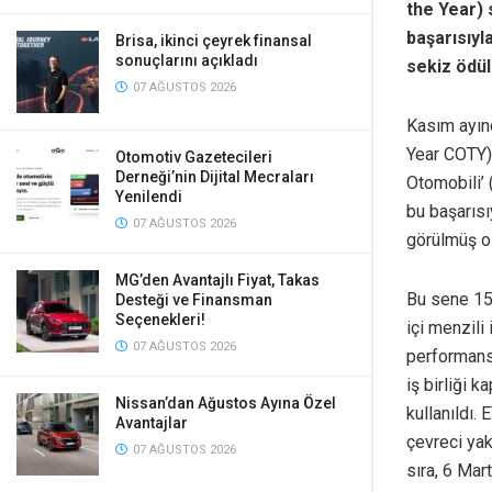
the Year) 
başarısıyl
Brisa, ikinci çeyrek finansal
sonuçlarını açıkladı
sekiz ödül
07 AĞUSTOS 2026
Kasım ayınd
Year COTY) 
Otomotiv Gazetecileri
Derneği’nin Dijital Mecraları
Otomobili’
Yenilendi
bu başarısı
07 AĞUSTOS 2026
görülmüş o
MG’den Avantajlı Fiyat, Takas
Bu sene 15
Desteği ve Finansman
Seçenekleri!
içi menzili
07 AĞUSTOS 2026
performansı
iş birliği 
Nissan’dan Ağustos Ayına Özel
kullanıldı.
Avantajlar
çevreci yak
07 AĞUSTOS 2026
sıra, 6 Mar