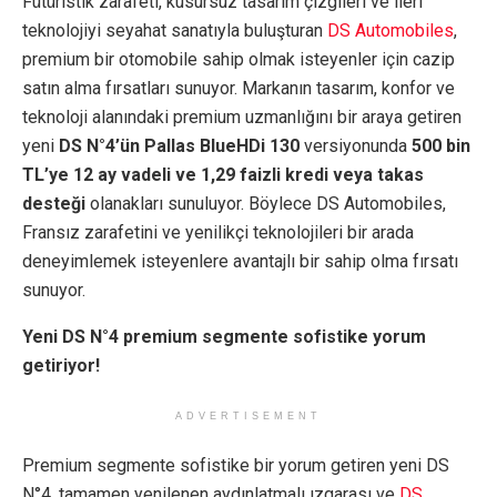
Fütüristik zarafeti, kusursuz tasarım çizgileri ve ileri
teknolojiyi seyahat sanatıyla buluşturan
DS Automobiles
,
premium bir otomobile sahip olmak isteyenler için cazip
satın alma fırsatları sunuyor. Markanın tasarım, konfor ve
teknoloji alanındaki premium uzmanlığını bir araya getiren
yeni
DS N°4’ün Pallas BlueHDi 130
versiyonunda
500 bin
TL’ye 12 ay vadeli ve 1,29 faizli kredi veya takas
desteği
olanakları sunuluyor. Böylece DS Automobiles,
Fransız zarafetini ve yenilikçi teknolojileri bir arada
deneyimlemek isteyenlere avantajlı bir sahip olma fırsatı
sunuyor.
Yeni DS N°4 premium segmente sofistike yorum
getiriyor!
ADVERTISEMENT
Premium segmente sofistike bir yorum getiren yeni DS
N°4, tamamen yenilenen aydınlatmalı ızgarası ve
DS