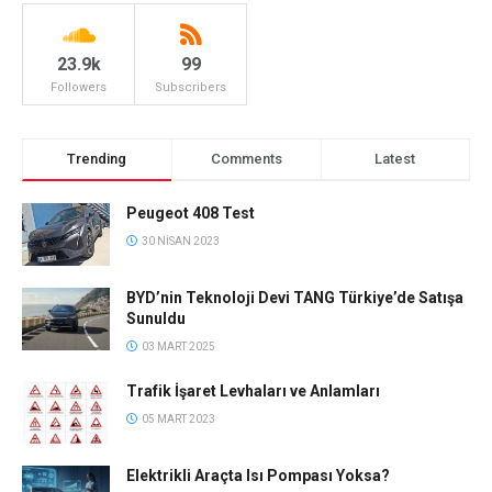
23.9k
99
Followers
Subscribers
Trending
Comments
Latest
Peugeot 408 Test
30 NISAN 2023
BYD’nin Teknoloji Devi TANG Türkiye’de Satışa
Sunuldu
03 MART 2025
Trafik İşaret Levhaları ve Anlamları
05 MART 2023
Elektrikli Araçta Isı Pompası Yoksa?