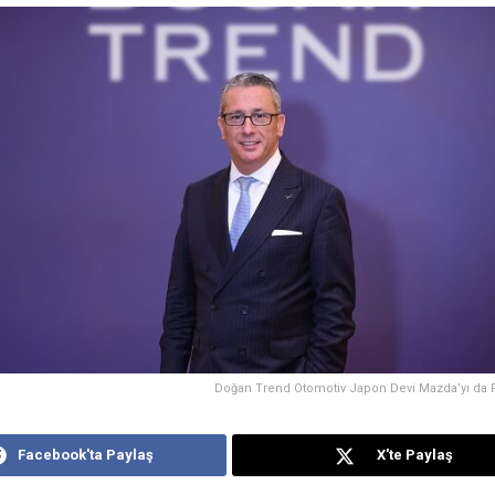
Doğan Trend Otomotiv Japon Devi Mazda’yı da P
Facebook'ta Paylaş
X'te Paylaş