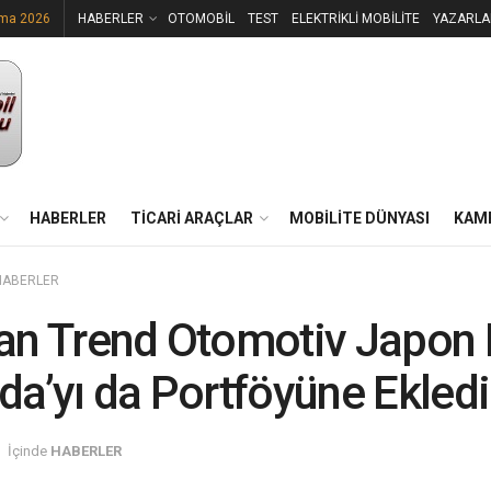
uma 2026
HABERLER
OTOMOBİL
TEST
ELEKTRİKLİ MOBİLİTE
YAZARLA
HABERLER
TİCARİ ARAÇLAR
MOBİLİTE DÜNYASI
KAM
HABERLER
n Trend Otomotiv Japon 
a’yı da Portföyüne Ekledi
İçinde
HABERLER