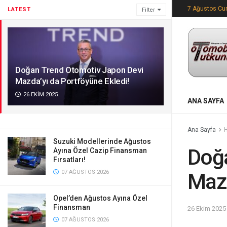
7 Ağustos C
LATEST
Filter
Doğan Trend Otomotiv Japon Devi
Mazda’yı da Portföyüne Ekledi!
26 EKIM 2025
ANA SAYFA
Ana Sayfa
Suzuki Modellerinde Ağustos
Doğa
Ayına Özel Cazip Finansman
Fırsatları!
07 AĞUSTOS 2026
Mazd
Opel’den Ağustos Ayına Özel
Finansman
26 Ekim 2025
07 AĞUSTOS 2026