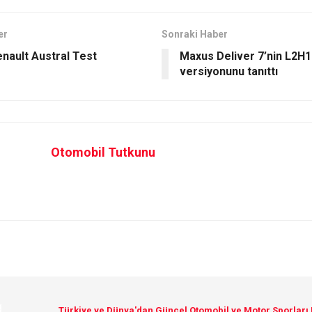
er
Sonraki Haber
enault Austral Test
Maxus Deliver 7’nin L2H1
versiyonunu tanıttı
Otomobil Tutkunu
Türkiye ve Dünya'dan Güncel Otomobil ve Motor Sporları