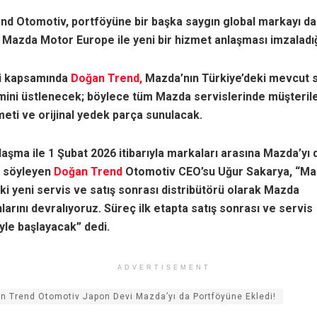
nd Otomotiv, portföyüne bir başka saygın global markayı d
Mazda Motor Europe ile yeni bir hizmet anlaşması imzaladığ
iği kapsamında
Doğan Trend,
Mazda’nın Türkiye’deki mevcut 
imini üstlenecek; böylece tüm Mazda servislerinde müşteri
eti ve orijinal yedek parça sunulacak.
laşma ile 1 Şubat 2026 itibarıyla markaları arasına Mazda’yı
ı söyleyen
Doğan Trend
Otomotiv CEO’su Uğur Sakarya, “Ma
ki yeni servis ve satış sonrası distribütörü olarak Mazda
arını devralıyoruz. Süreç ilk etapta satış sonrası ve servis
yle başlayacak” dedi.
ADVERTISEMENT
n Trend Otomotiv Japon Devi Mazda’yı da Portföyüne Ekledi!