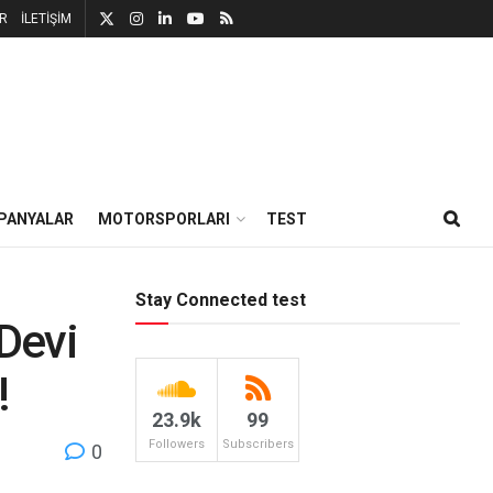
R
İLETİŞİM
PANYALAR
MOTORSPORLARI
TEST
Stay Connected test
Devi
!
23.9k
99
Followers
Subscribers
0