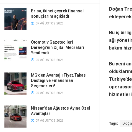
Doğan Tre
Brisa, ikinci çeyrek finansal
ekleyerek 
sonuçlarını açıkladı
07 AĞUSTOS 2026
Bu iş birl
ağı yönet
Otomotiv Gazetecileri
bakım hizm
Derneği’nin Dijital Mecraları
Yenilendi
07 AĞUSTOS 2026
Bu yeni an
oldukların
MG’den Avantajlı Fiyat, Takas
Türkiye’de
Desteği ve Finansman
Seçenekleri!
operasyonl
07 AĞUSTOS 2026
hizmetleri
Nissan’dan Ağustos Ayına Özel
Avantajlar
07 AĞUSTOS 2026
Tags:
Doğa