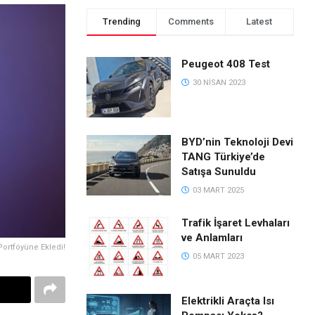
Trending
Comments
Latest
Peugeot 408 Test
30 NISAN 2023
BYD’nin Teknoloji Devi
TANG Türkiye’de
Satışa Sunuldu
03 MART 2025
Trafik İşaret Levhaları
ve Anlamları
ortföyüne Ekledi!
05 MART 2023
Elektrikli Araçta Isı