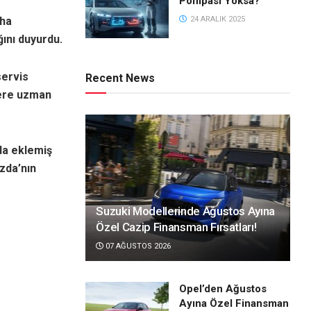
Pompası Yoksa?
aha
24 ARALIK 2025
ını duyurdu.
servis
Recent News
lere uzman
 da eklemiş
zda’nın
Suzuki Modellerinde Ağustos Ayına
Özel Cazip Finansman Fırsatları!
07 AĞUSTOS 2026
Opel’den Ağustos
Ayına Özel Finansman