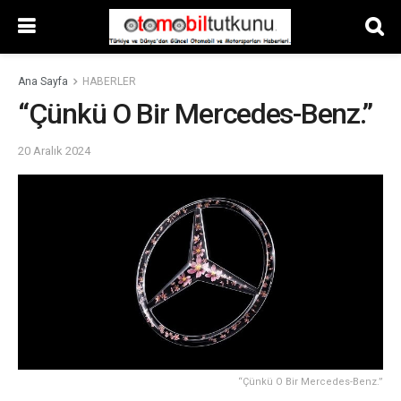
Ana Sayfa
HABERLER
“Çünkü O Bir Mercedes-Benz.”
20 Aralık 2024
“Çünkü O Bir Mercedes-Benz.”