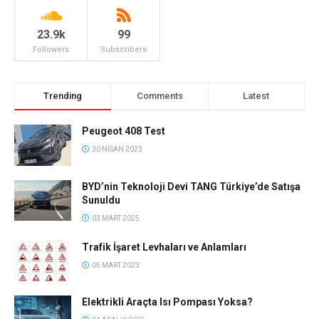
23.9k
99
Followers
Subscribers
Trending
Comments
Latest
Peugeot 408 Test
30 NISAN 2023
BYD’nin Teknoloji Devi TANG Türkiye’de Satışa
Sunuldu
03 MART 2025
Trafik İşaret Levhaları ve Anlamları
05 MART 2023
Elektrikli Araçta Isı Pompası Yoksa?