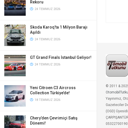
Rekoru
24 TEMMUZ 2026
Skoda Karoq’ta 1 Milyon Barajı
Aşıldı
24 TEMMUZ 2026
GT Grand Finals İstanbul Geliyor!
24 TEMMUZ 2026
© 2011 & 202
Yeni Citroen C3 Aircross
OtomobilTutk
Collection Türkiye’de!
Yayınımız, Ot
18 TEMMUZ 2026
Gazeteciler D
(OGD) Üyesidi
ÇARPIŞANTÜ
Chery’den Çevrimiçi Satış
Dönemi!
05322700190