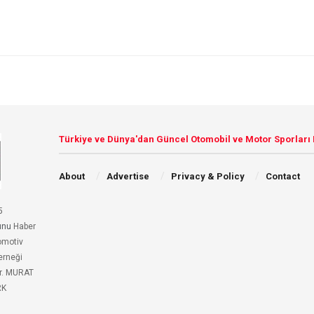
Türkiye ve Dünya'dan Güncel Otomobil ve Motor Sporları
About
Advertise
Privacy & Policy
Contact
5
unu
Haber
omotiv
erneği
r. MURAT
RK