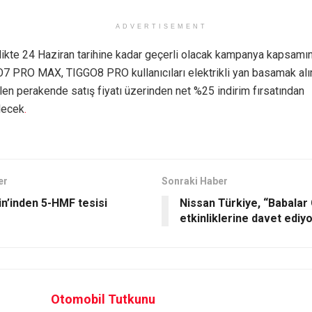
ADVERTISEMENT
rlikte 24 Haziran tarihine kadar geçerli olacak kampanya kapsam
7 PRO MAX, TIGGO8 PRO kullanıcıları elektrikli yan basamak alı
len perakende satış fiyatı üzerinden net %25 indirim fırsatından
lecek
.
er
Sonraki Haber
in’inden 5-HMF tesisi
Nissan Türkiye, “Babalar
etkinliklerine davet ediy
Otomobil Tutkunu