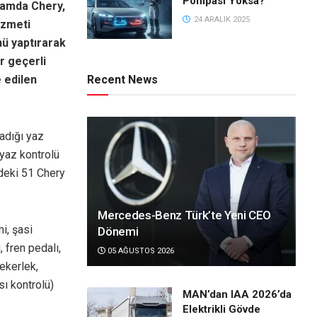
Pompası Yoksa?
psamda Chery,
24 ARALIK 2025
izmeti
nü yaptırarak
r geçerli
 edilen
Recent News
ladığı yaz
yaz kontrolü
ndeki 51 Chery
Mercedes-Benz Türk’te Yeni CEO
i, şasi
Dönemi
, fren pedalı,
05 AĞUSTOS 2026
tekerlek,
ı kontrolü)
MAN’dan IAA 2026’da
Elektrikli Gövde