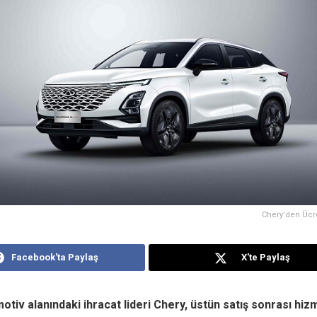
Chery’den Ücre
Facebook'ta Paylaş
X'te Paylaş
motiv alanındaki ihracat lideri Chery, üstün satış sonrası hizm