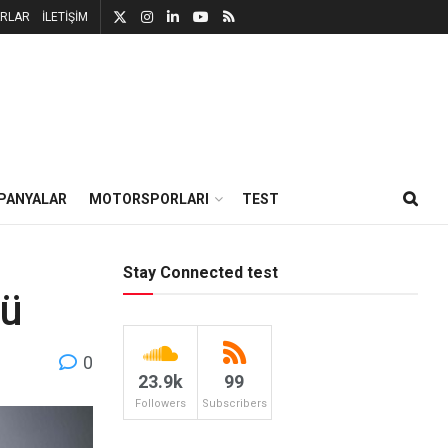
RLAR
İLETİŞİM
PANYALAR
MOTORSPORLARI
TEST
Stay Connected test
lü
0
23.9k
99
Followers
Subscribers