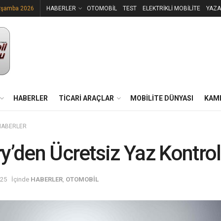
rşamba 2026
HABERLER
OTOMOBİL
TEST
ELEKTRİKLİ MOBİLİTE
YAZA
HABERLER
TİCARİ ARAÇLAR
MOBİLİTE DÜNYASI
KAM
HABERLER
y’den Ücretsiz Yaz Kontro
025
İçinde
HABERLER
,
OTOMOBİL