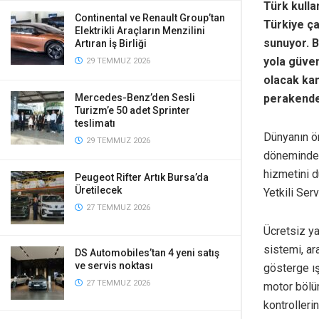
Türk kulla
Continental ve Renault Group’tan
Türkiye ça
Elektrikli Araçların Menzilini
sunuyor. B
Artıran İş Birliği
yola güven
29 TEMMUZ 2026
olacak kam
perakende 
Mercedes-Benz’den Sesli
Turizm’e 50 adet Sprinter
teslimatı
Dünyanın ön
29 TEMMUZ 2026
döneminde k
hizmetini d
Peugeot Rifter Artık Bursa’da
Üretilecek
Yetkili Ser
27 TEMMUZ 2026
Ücretsiz y
sistemi, ara
DS Automobiles’tan 4 yeni satış
ve servis noktası
gösterge ış
27 TEMMUZ 2026
motor bölüm
kontrollerin