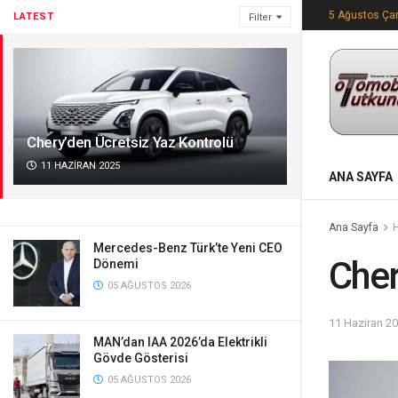
5 Ağustos Ça
LATEST
Filter
Chery’den Ücretsiz Yaz Kontrolü
11 HAZIRAN 2025
ANA SAYFA
Ana Sayfa
Mercedes-Benz Türk’te Yeni CEO
Cher
Dönemi
05 AĞUSTOS 2026
11 Haziran 2
MAN’dan IAA 2026’da Elektrikli
Gövde Gösterisi
05 AĞUSTOS 2026