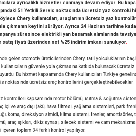
nıcılara ayrıcalıklı hizmetler sunmaya devam ediyor. Bu ka
pındaki 51 Yetkili Servis noktasında ücretsiz yaz kontrolü h
öylece Chery kullanıcıları, araçlarının ücretsiz yaz kontrolü
le çıkmanın keyfini sürüyor. Ayrıca 24 Haziran tarihine kada
panya süresince elektrikli yan basamak alımlarında tavsiye
satış fiyatı üzerinden net %25 indirim imkanı sunuluyor
.
de gelen otomotiv üreticilerinden Chery, tatil yolculuklarının baş
ullanıcıların güvenle yola çıkmasına katkıda bulunacak ücretsiz 
uyurdu. Bu hizmet kapsamında Chery kullanıcıları Türkiye geneli
vis noktasında ücretsiz araç kontrollerini gerçekleştirebilecekler
.
az kontrolleri kapsamında motor bölümü, ısıtma & soğutma sistem
ç içi ve araç dışı (akü, hava filtresi, yağlama sistemleri, park freni
ığı, korna, direksiyon simidi, klima sistemi, frenler, amortisörler, 
ü, araç ışıkları, dikiz aynası, silecek sistemi ve cam mekanizmas
i içeren toplam 34 farklı kontrol yapılıyor
.