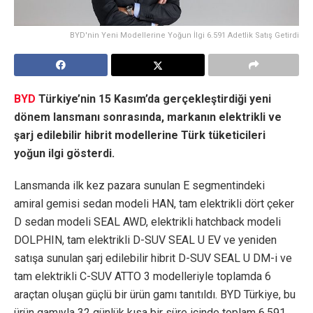
BYD'nin Yeni Modellerine Yoğun İlgi 6.591 Adetlik Satış Getirdi
BYD
Türkiye’nin 15 Kasım’da gerçekleştirdiği yeni
dönem lansmanı sonrasında, markanın elektrikli ve
şarj edilebilir hibrit modellerine Türk tüketicileri
yoğun ilgi gösterdi.
Lansmanda ilk kez pazara sunulan E segmentindeki
amiral gemisi sedan modeli HAN, tam elektrikli dört çeker
D sedan modeli SEAL AWD, elektrikli hatchback modeli
DOLPHIN, tam elektrikli D-SUV SEAL U EV ve yeniden
satışa sunulan şarj edilebilir hibrit D-SUV SEAL U DM-i ve
tam elektrikli C-SUV ATTO 3 modelleriyle toplamda 6
araçtan oluşan güçlü bir ürün gamı tanıtıldı. BYD Türkiye, bu
ürün gamıyla 32 günlük kısa bir süre içinde toplam 6.591