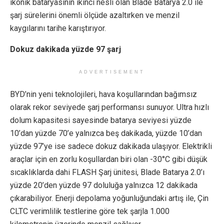
ikonik bataryasının ikinci nesli olan Blade Batarya 2.0 ile
şarj sürelerini önemli ölçüde azaltırken ve menzil
kaygılarını tarihe karıştırıyor.
Dokuz dakikada yüzde 97 şarj
ADVERTISEMENT
BYD’nin yeni teknolojileri, hava koşullarından bağımsız
olarak rekor seviyede şarj performansı sunuyor. Ultra hızlı
dolum kapasitesi sayesinde batarya seviyesi yüzde
10’dan yüzde 70’e yalnızca beş dakikada, yüzde 10’dan
yüzde 97’ye ise sadece dokuz dakikada ulaşıyor. Elektrikli
araçlar için en zorlu koşullardan biri olan -30°C gibi düşük
sıcaklıklarda dahi FLASH Şarj ünitesi, Blade Batarya 2.0’ı
yüzde 20’den yüzde 97 doluluğa yalnızca 12 dakikada
çıkarabiliyor. Enerji depolama yoğunluğundaki artış ile, Çin
CLTC verimlilik testlerine göre tek şarjla 1.000