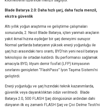
kilometrenin üzerinde menzil sağlıyor.
Blade Batarya 2.0: Daha hızlı şarj, daha fazla menzil,
ekstra güvenlik
Altı yıllık yoğun araştırma ve geliştirme çalışmaları
sonucunda, 2. Nesil Blade Batarya, içten yanmalı araçların
yakıt ikmal hızına eşdeğer bir şarj deneyimi sunuyor.
Normal şartlarda bataryanın yüksek enerji yoğunluğu ile
şarj hızı arasındaki ters orantı, BYD’nin yeni nesil batarya
teknolojisi ile ortadan kaldırdı. Bu performansı sağlamak
amacıyla BYD, lityum demir fosfat (LFP) kimyasının
sınırlarını genişleten “FlashPass” İyon Taşıma Sistemi’ni
geliştirdi.
Enerji yoğunluğu ve şarj hızındaki teknik kazanımlarda,
güvenlik veya dayanıklılıktan ödün verilmedi. Blade
Batarya 2.0, 500 FLASH Şarj döngüsünün ardından dahi
dünyanın ilk eş zamanlı FLASH Şarj ve Çivi Delme Testi’ni