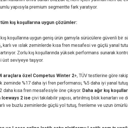
yumlu yapısıyla premium segmentte fark yaratıyor.
tüm kış koşullarına uygun çözümler:
kış koşullarına uygun geniş ürün gamıyla sürücülere güvenli bir 
,
karlı ve ıslak zeminlerde kısa fren mesafesi ve güçlü yanal tut
 artırıyor. Zorlu kış koşullarında yüksek performans sunarak kontr
i üst seviyeye taşıyor.
4 araçlara özel Competus Winter 2
+, TÜV testlerine göre raki
ak zeminde %17 daha iyi fren performansı, %5 daha iyi yanal tutuş
 daha kısa fren mesafesiyle öne çıkıyor.
Daha ağır kış koşulları
en Iceways 2 ise
çivi takılabilir yapısı, artırılmış blok kenarları ve
arlı ve buzlu zeminlerde güçlü yol tutuş, frenleme ve uzun ömürl