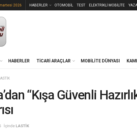
martesi 2026
HABERLER
OTOMOBİL
TEST
ELEKTRİKLİ MOBİLİTE
YAZ
HABERLER
TİCARİ ARAÇLAR
MOBİLİTE DÜNYASI
KAM
LASTİK
a’dan “Kışa Güvenli Hazırlı
ısı
5
İçinde
LASTİK