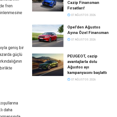
Cazip Finansman
nde fren
Fırsatları!
 önlenmesine
07 AĞUSTOS 2026
Opel’den Ağustos
Ayına Özel Finansman
07 AĞUSTOS 2026
ıyla geniş bir
pazarda güçlü
PEUGEOT, cazip
arkındalığının
avantajlarla dolu
Ağustos ayı
irlikte
kampanyasını başlattı
07 AĞUSTOS 2026
koşullarına
klı daha
rformansında