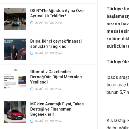
Türkiye la
DS N°4’te Ağustos Ayına Özel
başlamasıy
Ayrıcalıklı Teklifler!
sezon hazı
07 AĞUSTOS 2026
mesafesini
rolüne di
Brisa, ikinci çeyrek finansal
sürücülere
sonuçlarını açıkladı
07 AĞUSTOS 2026
Türkiye’de 
Otomotiv Gazetecileri
İpsos araşt
Derneği’nin Dijital Mecraları
Yenilendi
ticari araç
07 AĞUSTOS 2026
bunun 5,7 mi
MG’den Avantajlı Fiyat, Takas
Desteği ve Finansman
Seçenekleri!
Kış lastiği 
07 AĞUSTOS 2026
da bu eğili