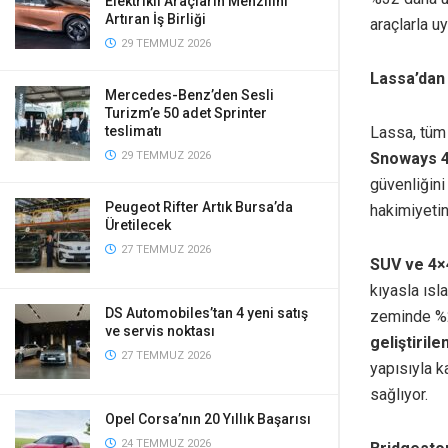
Elektrikli Araçların Menzilini
Artıran İş Birliği
araçlarla u
29 TEMMUZ 2026
Lassa’dan 
Mercedes-Benz’den Sesli
Turizm’e 50 adet Sprinter
Lassa, tüm 
teslimatı
Snoways 4
29 TEMMUZ 2026
güvenliğini
Peugeot Rifter Artık Bursa’da
hakimiyetin
Üretilecek
27 TEMMUZ 2026
SUV ve 4×
kıyasla ısl
DS Automobiles’tan 4 yeni satış
zeminde %2
ve servis noktası
geliştiril
27 TEMMUZ 2026
yapısıyla k
sağlıyor.
Opel Corsa’nın 20 Yıllık Başarısı
24 TEMMUZ 2026