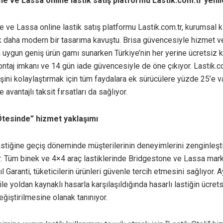
e ve Lassa online lastik satış platformu Lastik.com.tr yenil
 ve Lassa online lastik satış platformu Lastik.com.tr, kurumsal k
k daha modern bir tasarıma kavuştu. Brisa güvencesiyle hizmet v
a uygun geniş ürün gamı sunarken Türkiye’nin her yerine ücretsiz 
ntaj imkanı ve 14 gün iade güvencesiyle de öne çıkıyor. Lastik.co
ini kolaylaştırmak için tüm faydalara ek sürücülere yüzde 25’e v
e avantajlı taksit fırsatları da sağlıyor.
Ötesinde” hizmet yaklaşımı
lastiğine geçiş döneminde müşterilerinin deneyimlerini zenginleş
. Tüm binek ve 4×4 araç lastiklerinde Bridgestone ve Lassa marka
l Garanti, tüketicilerin ürünleri güvenle tercih etmesini sağlıyor. 
le yoldan kaynaklı hasarla karşılaşıldığında hasarlı lastiğin ücrets
eğiştirilmesine olanak tanınıyor.