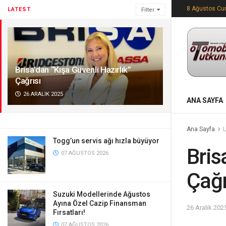
8 Ağustos Cu
LATEST
Filter
Brisa’dan “Kışa Güvenli Hazırlık”
Çağrısı
26 ARALIK 2025
ANA SAYFA
Ana Sayfa
Togg’un servis ağı hızla büyüyor
Bris
07 AĞUSTOS 2026
Çağr
Suzuki Modellerinde Ağustos
Ayına Özel Cazip Finansman
26 Aralık 202
Fırsatları!
07 AĞUSTOS 2026