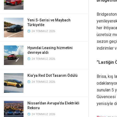
Bridgeston
Bridgestone
Yeni S-Serisi ve Maybach
yenileyere
Türkiye’de
her ihtiyac
24 TEMMUZ 2026
ücretsiz mo
sezon geçiş
indirimler v
Hyundai Leasing hizmetini
devreye aldı
24 TEMMUZ 2026
“Lastiğin 
Kia’ya Red Dot Tasarım Ödülü
Brisa, kış 
24 TEMMUZ 2026
odaklanıyor
sunulan 5 yı
Güvencesi i
yenisiyle d
Nissan’dan Avrupa’da Elektrikli
Rekoru
24 TEMMUZ 2026