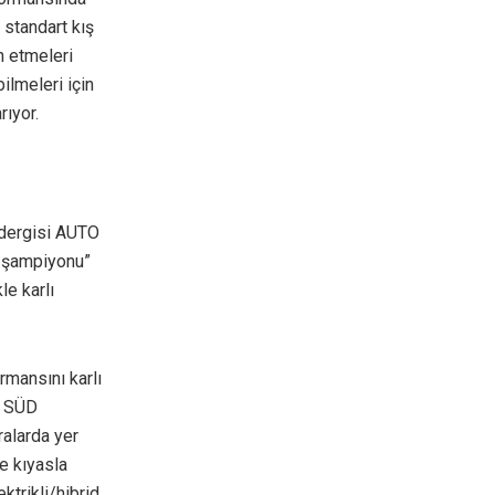
, standart kış
ih etmeleri
bilmeleri için
rıyor.
l dergisi AUTO
t şampiyonu”
le karlı
ormansını karlı
V SÜD
ralarda yer
e kıyasla
trikli/hibrid