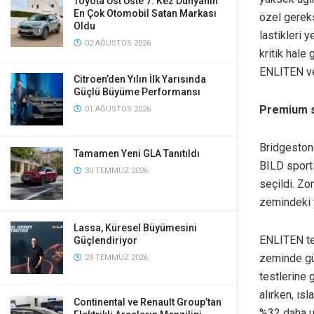
Toyota Üst Üste 7. Kez Dünyanın
En Çok Otomobil Satan Markası
özel gereks
Oldu
lastikleri y
02 AĞUSTOS 2026
kritik hale 
ENLITEN ve 
Citroen’den Yılın İlk Yarısında
Güçlü Büyüme Performansı
Premium se
01 AĞUSTOS 2026
Bridgestone
Tamamen Yeni GLA Tanıtıldı
BILD sports
30 TEMMUZ 2026
seçildi. Zo
zemindeki y
Lassa, Küresel Büyümesini
ENLITEN tek
Güçlendiriyor
zeminde güç
29 TEMMUZ 2026
testlerine 
alırken, ıs
Continental ve Renault Group’tan
%32 daha uz