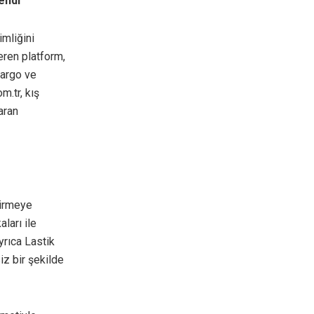
endi
imliğini
eren platform,
kargo ve
m.tr, kış
aran
tirmeye
ları ile
Ayrıca Lastik
iz bir şekilde