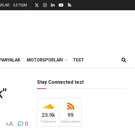
ARLAR
İLETİŞİM
PANYALAR
MOTORSPORLARI
TEST
Stay Connected test
k”
23.9k
99
Followers
Subscribers
A
0
A