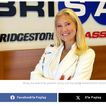
Brisa, kış aylarında güvenli sürüş için kış lastiği kullanımının öne
Facebook'ta Paylaş
X'te Paylaş