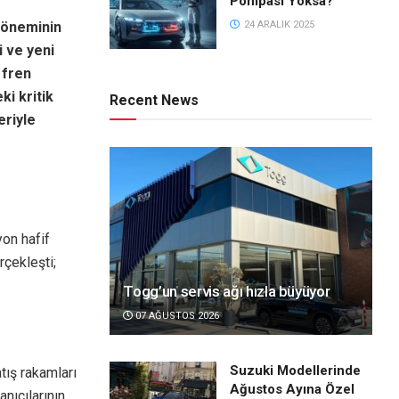
Pompası Yoksa?
 döneminin
24 ARALIK 2025
i ve yeni
 fren
ki kritik
Recent News
eriyle
on hafif
rçekleşti;
Togg’un servis ağı hızla büyüyor
07 AĞUSTOS 2026
Suzuki Modellerinde
atış rakamları
Ağustos Ayına Özel
nıcılarının