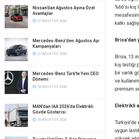
%66’sı kış 
Nissan’dan Ağustos Ayına Özel
Avantajlar
mesafesini
07 AĞUSTOS 2026
katkı sağlıy
Brisa’dan
Mercedes-Benz’den Ağustos Ayı
Kampanyaları
07 AĞUSTOS 2026
Brisa, 13 i
kış lastiği
bir varlık g
Mercedes-Benz Türk’te Yeni CEO
Dönemi
ve kullanım
05 AĞUSTOS 2026
premium se
Elektrikli 
MAN’dan IAA 2026’da Elektrikli
Gövde Gösterisi
05 AĞUSTOS 2026
Türkiye’de e
uygun lasti
yüksek ağır