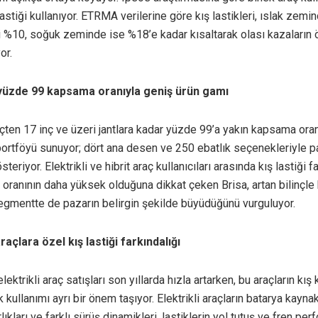
lastiği kullanıyor. ETRMA verilerine göre kış lastikleri, ıslak zemi
 %10, soğuk zeminde ise %18’e kadar kısaltarak olası kazaların
or.
 yüzde 99 kapsama oranıyla geniş ürün gamı
nçten 17 inç ve üzeri jantlara kadar yüzde 99’a yakın kapsama oran
 portföyü sunuyor; dört ana desen ve 250 ebatlık seçenekleriyle 
österiyor. Elektrikli ve hibrit araç kullanıcıları arasında kış lastiği f
 oranının daha yüksek olduğuna dikkat çeken Brisa, artan bilinçle b
gmentte de pazarın belirgin şekilde büyüdüğünü vurguluyor.
araçlara özel kış lastiği farkındalığı
lektrikli araç satışları son yıllarda hızla artarken, bu araçların kış 
k kullanımı ayrı bir önem taşıyor. Elektrikli araçların batarya kayna
lıkları ve farklı sürüş dinamikleri, lastiklerin yol tutuş ve fren pe