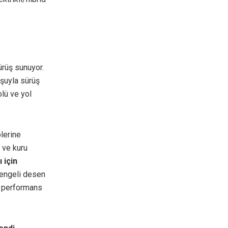
sürüş sunuyor.
uşuyla sürüş
olü ve yol
plerine
 ve kuru
 için
 dengeli desen
ü performans