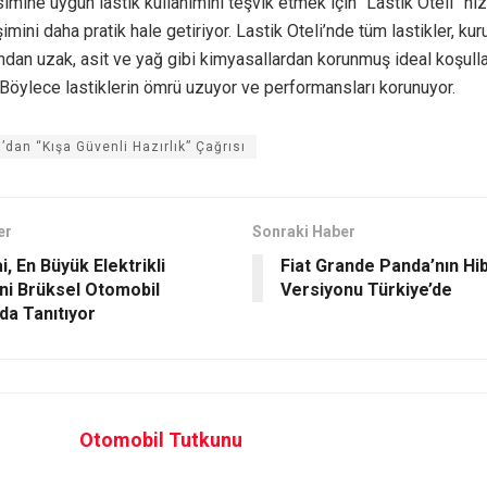
imine uygun lastik kullanımını teşvik etmek için “Lastik Oteli” hi
imini daha pratik hale getiriyor. Lastik Oteli’nde tüm lastikler, kuru
ndan uzak, asit ve yağ gibi kimyasallardan korunmuş ideal koşull
 Böylece lastiklerin ömrü uzuyor ve performansları korunuyor.
’dan “Kışa Güvenli Hazırlık” Çağrısı
er
Sonraki Haber
, En Büyük Elektrikli
Fiat Grande Panda’nın Hib
ni Brüksel Otomobil
Versiyonu Türkiye’de
da Tanıtıyor
Otomobil Tutkunu