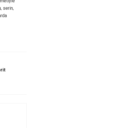
zmetiyle
, serin,
arda
rit