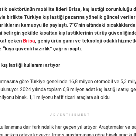
stik sektörünün mobilite lideri Brisa, kış lastiği zorunluluğu
la birlikte Türkiye kış lastiği pazarına yönelik güncel veriler
rlıklarını kamuoyu ile paylaştı. 7°C’nin altındaki sıcaklıklarda
 belirgin şekilde kısaltan kış lastiklerinin sürüş güvenliğinde
kkat çeken
Brisa
, geniş ürün gamı ve teknoloji odaklı hizmetl
 “kışa güvenli hazırlık” çağrısı yaptı.
kış lastiği kullanımı artıyor
ırmasına göre Türkiye genelinde 16,8 milyon otomobil ve 5,3 mily
 bulunuyor. 2024 yılında toplam 6,8 milyon adet kış lastiği satışı ge
lyonu binek, 1,1 milyonu hafif ticari araçlara ait oldu.
ADVERTISEMENT
kullanımına dair farkındalık her geçen yıl artıyor. Araştırmalar ve s
mi açıkça ortaya koyuyor. Ipsos araştırmasına göre binek araç kulla