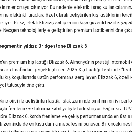
inimler ortaya çıkarıyor. Bu nedenle elektrikli araç kullanıcılarının
erine elektrikli araçlara özel olarak geliştirilen kış lastiklerini terc
geliyor. Brisa, elektrikli araç sahiplerinin kışa güvenli hazırlık yapa
Nexgen teknolojileriyle geliştirilen premium lastiklerini öne çıka
gmentin yıldızı: Bridgestone Blizzak 6
’un premium kış lastiği Blizzak 6, Almanya’nın prestijli otomobi
cars tarafından gerçekleştirilen 2025 Kış Lastiği Testi’nde “tes
rlu kış koşullarında üstün performans sergileyen Blizzak 6, özellik
ol tutuşuyla öne çıktı.
nolojisi ile geliştirilen lastik, ıslak zeminde sınıfının en iyi perf
lü frenleme ve tutunma kabiliyetiyle birleştiriyor. Bağımsız TÜ
göre Blizzak 6, karda frenleme ve çekiş performansında en üst sı
lak zeminde de en kısa durma mesafesini sunuyor. Bir önceki nesl
un kullanım ömrü sunan Blizzak 6, hem içten yanmalı hem de elek