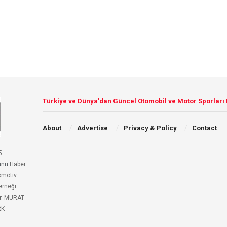
Türkiye ve Dünya'dan Güncel Otomobil ve Motor Sporları
About
Advertise
Privacy & Policy
Contact
5
unu
Haber
omotiv
erneği
r. MURAT
RK