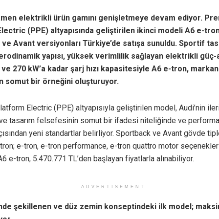
amen elektrikli ürün gamını genişletmeye devam ediyor. Pr
lectric (PPE) altyapısında geliştirilen ikinci modeli A6 e-tro
ve Avant versiyonları Türkiye’de satışa sunuldu.
Sportif tas
erodinamik yapısı, yüksek verimlilik sağlayan elektrikli güç
 ve 270 kW’a kadar şarj hızı kapasitesiyle A6 e-tron, markan
 somut bir örneğini oluşturuyor.
tform Electric (PPE) altyapısıyla geliştirilen model, Audi’nin ile
 ve tasarım felsefesinin somut bir ifadesi niteliğinde ve perform
açısından yeni standartlar belirliyor. Sportback ve Avant gövde tipl
tron; e-tron, e-tron performance, e-tron quattro motor seçenekler
A6 e-tron, 5.470.771 TL’den başlayan fiyatlarla alınabiliyor.
ADVERTISEMENT
nde şekillenen ve düz zemin konseptindeki ilk model; mak