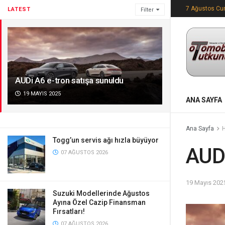
7 Ağustos C
LATEST
Filter
AUDi A6 e-tron satışa sunuldu
19 MAYIS 2025
ANA SAYFA
Ana Sayfa
Togg’un servis ağı hızla büyüyor
AUDi
07 AĞUSTOS 2026
19 Mayıs 202
Suzuki Modellerinde Ağustos
Ayına Özel Cazip Finansman
Fırsatları!
07 AĞUSTOS 2026