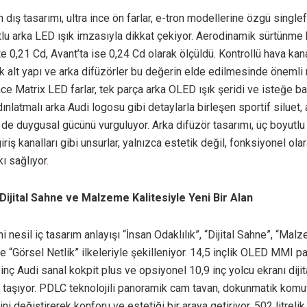
n dış tasarımı, ultra ince ön farlar, e-tron modellerine özgü singl
lu arka LED ışık imzasıyla dikkat çekiyor. Aerodinamik sürtünme 
e 0,21 Cd, Avant’ta ise 0,24 Cd olarak ölçüldü. Kontrollü hava kanal
 alt yapı ve arka difüzörler bu değerin elde edilmesinde önemli 
ince Matrix LED farlar, tek parça arka OLED ışık şeridi ve isteğe ba
ınlatmalı arka Audi logosu gibi detaylarla birleşen sportif siluet,
de duygusal gücünü vurguluyor. Arka difüzör tasarımı, üç boyutlu 
giriş kanalları gibi unsurlar, yalnızca estetik değil, fonksiyonel ol
kı sağlıyor
.
Dijital Sahne ve Malzeme Kalitesiyle Yeni Bir Alan
ni nesil iç tasarım anlayışı “İnsan Odaklılık”, “Dijital Sahne”, “Mal
ve “Görsel Netlik” ilkeleriyle şekilleniyor. 14,5 inçlik OLED MMI 
 inç Audi sanal kokpit plus ve opsiyonel 10,9 inç yolcu ekranı diji
taşıyor. PDLC teknolojili panoramik cam tavan, dokunmatik komut
ini değiştirerek konforu ve estetiği bir araya getiriyor. 502 litreli