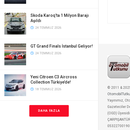
Skoda Karoq’ta 1 Milyon Barajı
Aşıldı
24 TEMMUZ 2026
GT Grand Finals İstanbul Geliyor!
24 TEMMUZ 2026
Yeni Citroen C3 Aircross
Collection Türkiye’de!
© 2011 & 202
18 TEMMUZ 2026
OtomobilTutk
Yayınımız, Ot
Gazeteciler D
DAHA FAZLA
(OGD) Üyesidi
ÇARPIŞANTÜ
05322700190