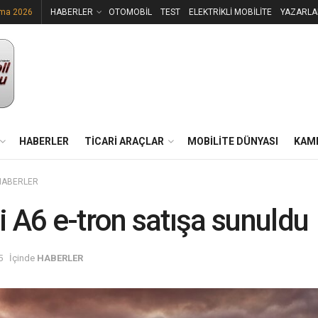
uma 2026
HABERLER
OTOMOBİL
TEST
ELEKTRİKLİ MOBİLİTE
YAZARLA
HABERLER
TİCARİ ARAÇLAR
MOBİLİTE DÜNYASI
KAM
HABERLER
 A6 e-tron satışa sunuldu
5
İçinde
HABERLER