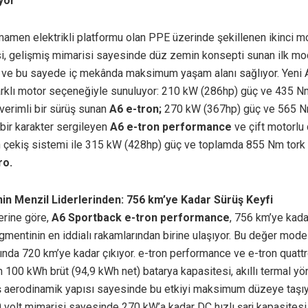
yor
mamen elektrikli platformu olan PPE üzerinde şekillenen ikinci m
si, gelişmiş mimarisi sayesinde düz zemin konsepti sunan ilk mod
r ve bu sayede iç mekânda maksimum yaşam alanı sağlıyor. Yeni 
farklı motor seçeneğiyle sunuluyor: 210 kW (286hp) güç ve 435 Nm
verimli bir sürüş sunan
A6 e-tron;
270 kW (367hp) güç ve 565 Nm
bir karakter sergileyen
A6 e-tron performance
ve çift motorlu 
n çekiş sistemi ile 315 kW (428hp) güç ve toplamda 855 Nm tork
ro.
n Menzil Liderlerinden: 756 km’ye Kadar Sürüş Keyfi
erine göre,
A6 Sportback e-tron performance
, 756 km’ye kada
mentinin en iddialı rakamlarından birine ulaşıyor. Bu değer mode
ında 720 km’ye kadar çıkıyor. e-tron performance ve e-tron quatt
n 100 kWh brüt (94,9 kWh net) batarya kapasitesi, akıllı termal y
ş aerodinamik yapısı sayesinde bu etkiyi maksimum düzeye taşıy
0 volt mimarisi sayesinde 270 kW’a kadar DC hızlı şarj kapasitesi