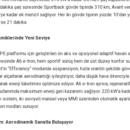
dakika şarj süresinde Sportback gövde tipinde 310 km, Avant ve
ye kadar ek menzil sağlıyor. Her iki gövde tipinin yüzde 10’dan 
yse 21 dakika
.
amiklerinde Yeni Seviye
PE platformu için geliştirilen ön aks ve opsiyonel adaptif havalı
yesinde A6 e-tron, hem sportif sürüş hem de üst düzey konfor su
t’in “Efficiency” modunda süspansiyon, hızla orantılı şekilde gö
 alçaltarak aerodinamiği iyileştiriyor, daha düşük hava direnciyl
rak enerji tüketimini optimize ediyor. A6 e-tron ayrıca, rejenerati
kullanımda maksimum enerji geri kazanımı sağlıyor. 220 kW’a kadar
n sistem, iki seviyeli manüel veya MMI üzerinden otomatik ayarl
on modları sunuyor.
ım: Aerodinamik Sanatla Buluşuyor