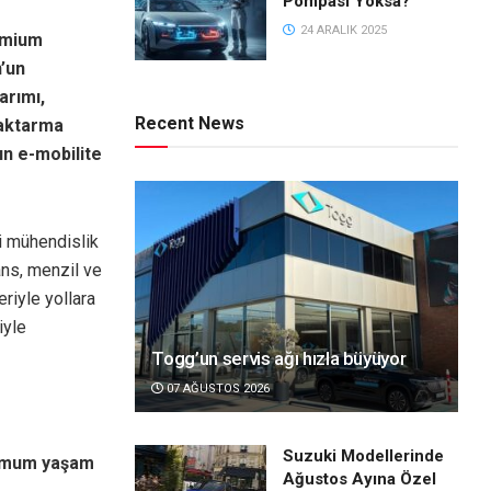
Pompası Yoksa?
24 ARALIK 2025
emium
n’un
arımı,
Recent News
-aktarma
ın e-mobilite
ri mühendislik
ans, menzil ve
eriyle yollara
iyle
Togg’un servis ağı hızla büyüyor
07 AĞUSTOS 2026
Suzuki Modellerinde
simum yaşam
Ağustos Ayına Özel