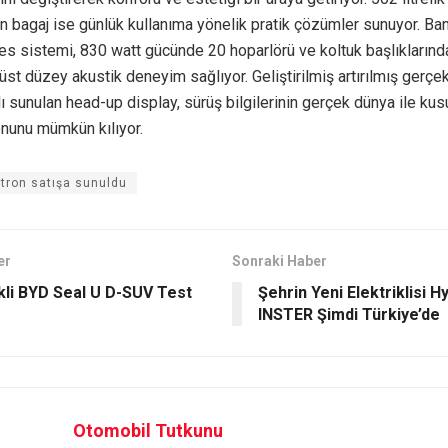
 ön bagaj ise günlük kullanıma yönelik pratik çözümler sunuyor. B
s sistemi, 830 watt gücünde 20 hoparlörü ve koltuk başlıklarınd
a üst düzey akustik deneyim sağlıyor. Geliştirilmiş artırılmış gerçe
ı sunulan head-up display, sürüş bilgilerinin gerçek dünya ile ku
nunu mümkün kılıyor.
-tron satışa sunuldu
er
Sonraki Haber
ikli BYD Seal U D-SUV Test
Şehrin Yeni Elektriklisi H
INSTER Şimdi Türkiye’de
Otomobil Tutkunu