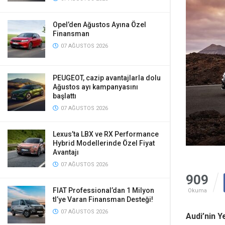
Opel’den Ağustos Ayına Özel
Finansman
07 AĞUSTOS 2026
PEUGEOT, cazip avantajlarla dolu
Ağustos ayı kampanyasını
başlattı
07 AĞUSTOS 2026
Lexus’ta LBX ve RX Performance
Hybrid Modellerinde Özel Fiyat
Avantajı
07 AĞUSTOS 2026
909
FIAT Professional’dan 1 Milyon
Okuma
tl’ye Varan Finansman Desteği!
07 AĞUSTOS 2026
Audi’nin Y