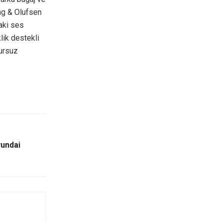
ang & Olufsen
aki ses
klik destekli
sursuz
yundai