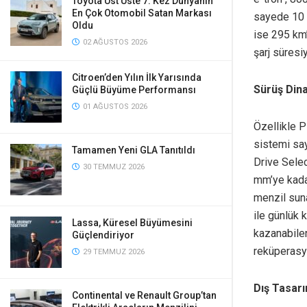
Toyota Üst Üste 7. Kez Dünyanın
En Çok Otomobil Satan Markası
sayede 10 
Oldu
ise 295 km’
02 AĞUSTOS 2026
şarj süresi
Citroen’den Yılın İlk Yarısında
Sürüş Din
Güçlü Büyüme Performansı
01 AĞUSTOS 2026
Özellikle P
sistemi sa
Tamamen Yeni GLA Tanıtıldı
Drive Selec
30 TEMMUZ 2026
mm’ye kadar
menzil suna
ile günlük 
Lassa, Küresel Büyümesini
kazanabile
Güçlendiriyor
reküperasy
29 TEMMUZ 2026
Dış Tasar
Continental ve Renault Group’tan