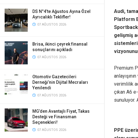
Audi, tam
DS N°4’te Ağustos Ayına Özel
Ayrıcalıklı Teklifler!
Platform E
07 AĞUSTOS 2026
Sportback 
gelişmiş a
sistemleri
Brisa, ikinci çeyrek finansal
sonuçlarını açıkladı
vizyonunun
07 AĞUSTOS 2026
Premium Pla
anlayışının
Otomotiv Gazetecileri
Derneği’nin Dijital Mecraları
verimlilik 
Yenilendi
çıkan A6 e-
07 AĞUSTOS 2026
sunuluyor. 
MG’den Avantajlı Fiyat, Takas
Desteği ve Finansman
Seçenekleri!
PPE üzeri
07 AĞUSTOS 2026