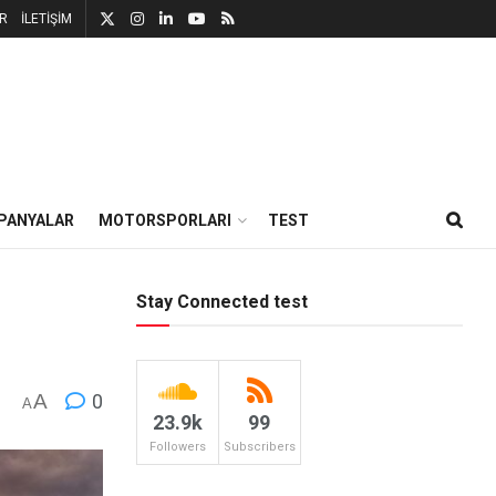
R
İLETİŞİM
PANYALAR
MOTORSPORLARI
TEST
Stay Connected test
A
0
A
23.9k
99
Followers
Subscribers