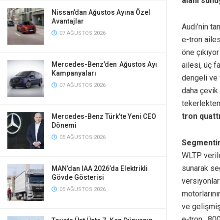
alanı sunu
Nissan’dan Ağustos Ayına Özel
Avantajlar
Audi’nin ta
07 AĞUSTOS 2026
e-tron aile
öne çıkıyo
ailesi, üç 
Mercedes-Benz’den Ağustos Ayı
Kampanyaları
dengeli ve 
07 AĞUSTOS 2026
daha çevik 
tekerlekte
tron quatt
Mercedes-Benz Türk’te Yeni CEO
Dönemi
05 AĞUSTOS 2026
Segmentini
WLTP veril
sunarak seg
MAN’dan IAA 2026’da Elektrikli
Gövde Gösterisi
versiyonlar
05 AĞUSTOS 2026
motorlarını
ve gelişmi
e-tron , 80