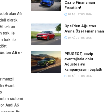
Cazip Finansman
Fırsatları!
odeli olan A6
07 AĞUSTOS 2026
eli olarak
Opel’den Ağustos
A6 e-tron
Ayına Özel Finansman
 tork ile
07 AĞUSTOS 2026
 tork ile
dört
 üreten
A6 e-
PEUGEOT, cazip
avantajlarla dolu
Ağustos ayı
kampanyasını başlattı
07 AĞUSTOS 2026
r menzil
lin Avant
ro
önetim sistemi
or. Audi A6
 sunuyor. Bu