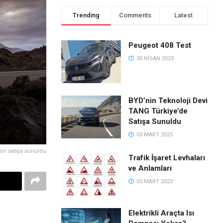
Trending
Comments
Latest
Peugeot 408 Test
30 NISAN 2023
BYD’nin Teknoloji Devi
TANG Türkiye’de
Satışa Sunuldu
03 MART 2025
ron satışa sunuldu
Trafik İşaret Levhaları
ve Anlamları
05 MART 2023
Elektrikli Araçta Isı