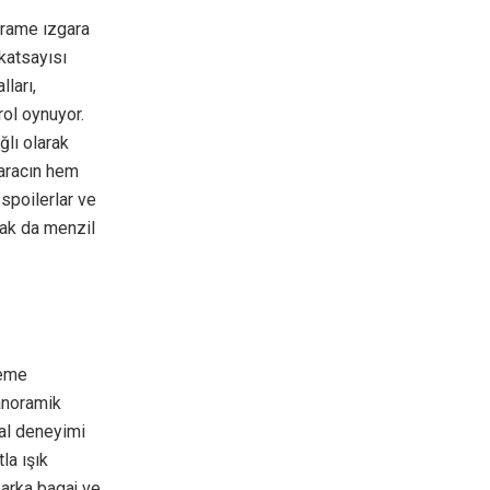
eframe ızgara
katsayısı
ları,
rol oynuyor.
ğlı olarak
 aracın hem
spoilerlar ve
arak da menzil
zeme
panoramik
tal deneyimi
la ışık
k arka bagaj ve