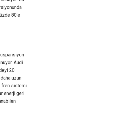
rsiyonunda
yüzde 80’e
 süspansiyon
nuyor. Audi
vdeyi 20
e daha uzun
f fren sistemi
 enerji geri
anabilen