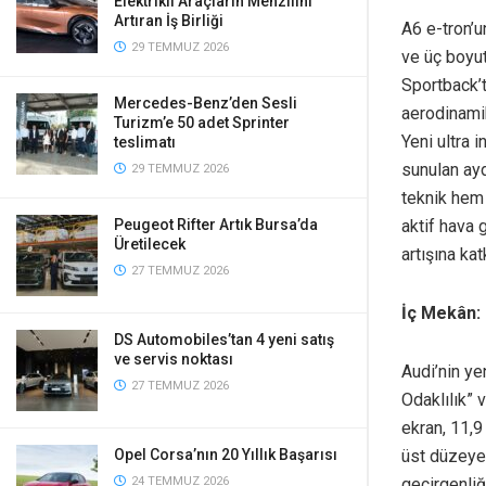
Elektrikli Araçların Menzilini
Artıran İş Birliği
A6 e-tron’u
29 TEMMUZ 2026
ve üç boyut
Sportback’t
Mercedes-Benz’den Sesli
aerodinamik
Turizm’e 50 adet Sprinter
Yeni ultra 
teslimatı
sunulan ayd
29 TEMMUZ 2026
teknik hem 
aktif hava 
Peugeot Rifter Artık Bursa’da
Üretilecek
artışına kat
27 TEMMUZ 2026
İç Mekân: 
DS Automobiles’tan 4 yeni satış
ve servis noktası
Audi’nin ye
27 TEMMUZ 2026
Odaklılık” 
ekran, 11,9
üst düzeye 
Opel Corsa’nın 20 Yıllık Başarısı
geçirgenliğ
24 TEMMUZ 2026