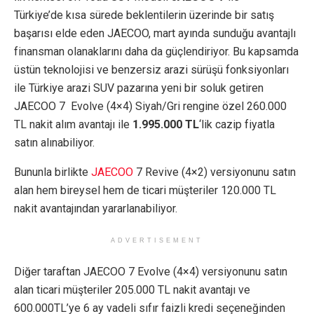
Türkiye’de kısa sürede beklentilerin üzerinde bir satış
başarısı elde eden JAECOO, mart ayında sunduğu avantajlı
finansman olanaklarını daha da güçlendiriyor. Bu kapsamda
üstün teknolojisi ve benzersiz arazi sürüşü fonksiyonları
ile Türkiye arazi SUV pazarına yeni bir soluk getiren
JAECOO 7 Evolve (4×4) Siyah/Gri rengine özel 260.000
TL nakit alım avantajı ile
1.995.000 TL
‘lik cazip fiyatla
satın alınabiliyor.
Bununla birlikte
JAECOO
7 Revive (4×2) versiyonunu satın
alan hem bireysel hem de ticari müşteriler 120.000 TL
nakit avantajından yararlanabiliyor.
ADVERTISEMENT
Diğer taraftan JAECOO 7 Evolve (4×4) versiyonunu satın
alan ticari müşteriler 205.000 TL nakit avantajı ve
600.000TL’ye 6 ay vadeli sıfır faizli kredi seçeneğinden