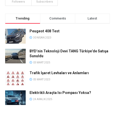
Followers
Subscribers
Trending
Comments
Latest
Peugeot 408 Test
30 NISAN 2023
BYD’nin Teknoloji Devi TANG Türkiye’de Satışa
Sunuldu
03 MART 2025
Trafik İşaret Levhaları ve Anlamları
05 MART 2023
Elektrikli Araçta Isı Pompası Yoksa?
24 ARALIK 2025