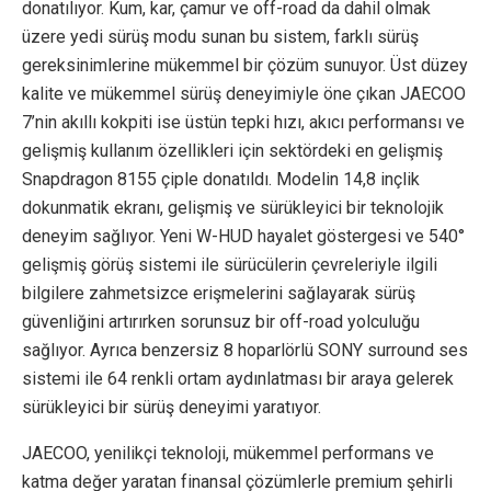
donatılıyor. Kum, kar, çamur ve off-road da dahil olmak
üzere yedi sürüş modu sunan bu sistem, farklı sürüş
gereksinimlerine mükemmel bir çözüm sunuyor. Üst düzey
kalite ve mükemmel sürüş deneyimiyle öne çıkan JAECOO
7’nin akıllı kokpiti ise üstün tepki hızı, akıcı performansı ve
gelişmiş kullanım özellikleri için sektördeki en gelişmiş
Snapdragon 8155 çiple donatıldı. Modelin 14,8 inçlik
dokunmatik ekranı, gelişmiş ve sürükleyici bir teknolojik
deneyim sağlıyor. Yeni W-HUD hayalet göstergesi ve 540°
gelişmiş görüş sistemi ile sürücülerin çevreleriyle ilgili
bilgilere zahmetsizce erişmelerini sağlayarak sürüş
güvenliğini artırırken sorunsuz bir off-road yolculuğu
sağlıyor. Ayrıca benzersiz 8 hoparlörlü SONY surround ses
sistemi ile 64 renkli ortam aydınlatması bir araya gelerek
sürükleyici bir sürüş deneyimi yaratıyor.
JAECOO, yenilikçi teknoloji, mükemmel performans ve
katma değer yaratan finansal çözümlerle premium şehirli