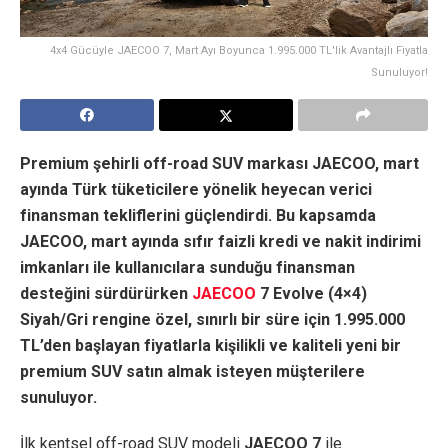
4x4 Gücüyle JAECOO 7, Mart Ayı Boyunca 1.995.000 TL'lik Avantajlı Fiyatla
Sunuluyor!
Premium şehirli off-road SUV markası JAECOO, mart
ayında Türk tüketicilere yönelik heyecan verici
finansman tekliflerini güçlendirdi. Bu kapsamda
JAECOO, mart ayında sıfır faizli kredi ve nakit indirimi
imkanları ile kullanıcılara sunduğu finansman
desteğini sürdürürken
JAECOO
7 Evolve (4×4)
Siyah/Gri rengine özel, sınırlı bir süre için 1.995.000
TL’den başlayan fiyatlarla kişilikli ve kaliteli yeni bir
premium SUV satın almak isteyen müşterilere
sunuluyor.
İlk kentsel off-road SUV modeli
JAECOO 7
ile