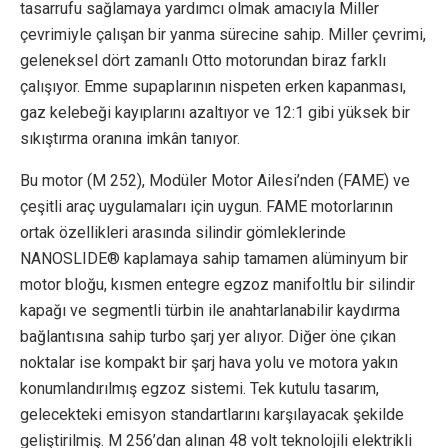
tasarrufu sağlamaya yardımcı olmak amacıyla Miller
çevrimiyle çalışan bir yanma sürecine sahip. Miller çevrimi,
geleneksel dört zamanlı Otto motorundan biraz farklı
çalışıyor. Emme supaplarının nispeten erken kapanması,
gaz kelebeği kayıplarını azaltıyor ve 12:1 gibi yüksek bir
sıkıştırma oranına imkân tanıyor.
Bu motor (M 252), Modüler Motor Ailesi’nden (FAME) ve
çeşitli araç uygulamaları için uygun. FAME motorlarının
ortak özellikleri arasında silindir gömleklerinde
NANOSLIDE® kaplamaya sahip tamamen alüminyum bir
motor bloğu, kısmen entegre egzoz manifoltlu bir silindir
kapağı ve segmentli türbin ile anahtarlanabilir kaydırma
bağlantısına sahip turbo şarj yer alıyor. Diğer öne çıkan
noktalar ise kompakt bir şarj hava yolu ve motora yakın
konumlandırılmış egzoz sistemi. Tek kutulu tasarım,
gelecekteki emisyon standartlarını karşılayacak şekilde
geliştirilmiş. M 256’dan alınan 48 volt teknolojili elektrikli