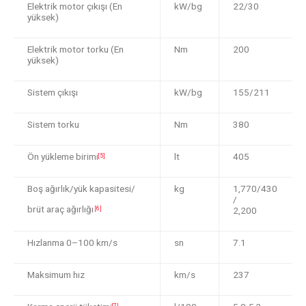
Elektrik motor çıkışı (En
kW/bg
22/30
yüksek)
Elektrik motor torku (En
Nm
200
yüksek)
Sistem çıkışı
kW/bg
155/211
Sistem torku
Nm
380
Ön yükleme birimi
lt
405
[5]
Boş ağırlık/yük kapasitesi/
kg
1,770/430
/
brüt araç ağırlığı
[6]
2,200
Hızlanma 0–100 km/s
sn
7.1
Maksimum hız
km/s
237
[7]