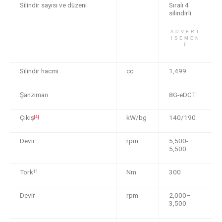
Silindir sayısı ve düzeni
Sıralı 4
silindirli
ADVERT
ISEMEN
T
Silindir hacmi
cc
1,499
Şanzıman
8G-eDCT
Çıkış
kW/bg
140/190
[4]
Devir
rpm
5,500-
5,500
Tork
Nm
300
11
Devir
rpm
2,000–
3,500