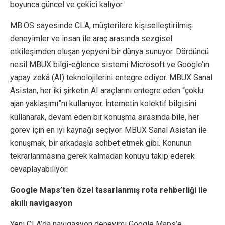
boyunca güncel ve çekici kalıyor.
MB.OS sayesinde CLA, müşterilere kişiselleştirilmiş
deneyimler ve insan ile araç arasında sezgisel
etkileşimden oluşan yepyeni bir dünya sunuyor. Dördüncü
nesil MBUX bilgi-eğlence sistemi Microsoft ve Google’ın
yapay zekâ (AI) teknolojilerini entegre ediyor. MBUX Sanal
Asistan, her iki şirketin AI araçlarını entegre eden “çoklu
ajan yaklaşımı”nı kullanıyor. İnternetin kolektif bilgisini
kullanarak, devam eden bir konuşma sırasında bile, her
görev için en iyi kaynağı seçiyor. MBUX Sanal Asistan ile
konuşmak, bir arkadaşla sohbet etmek gibi. Konunun
tekrarlanmasına gerek kalmadan konuyu takip ederek
cevaplayabiliyor.
Google Maps’ten özel tasarlanmış rota rehberliği ile
akıllı navigasyon
Yeni CLA’da navigasyon deneyimi Google Maps’e