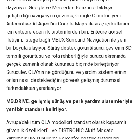
dayanıyor. Google ve Mercedes Benz’in ortaklaşa
geliştirdiği navigasyon çözümü, Google Cloud’un yeni
Automotive AI Agent’ını Google Maps ile araç içi kullanım
için entegre eden ilk sistemlerden biri. Entegre görsel
iletişim, isteğe bağlı MBUX Surround Navigation ile yeni
bir boyuta ulaşıyor. Sürüş destek görüntüsünü, çevrenin 3D
temsili görüntüsü ve rota rehberliğiyle sürücü ekranında
gerçek zamanlı olarak kusursuz biçimde birleştiriyor.
Sürücüler, CLA’nın ne gördüğünü ve yardım sistemlerinin
onları nasıl desteklediğini görerek gelişmiş durumsal
farkındalıktan yararlanıyor.
MB.DRIVE, gelişmiş sürüş ve park yardım sistemleriyle
yeni bir standart belirliyor.
Avrupa’daki tüm CLA modelleri standart olarak kapsamlı
güvenlik özellikleri
ve DISTRONIC Aktif Mesafe
[3]
Yardımcısı ile sunuluyor. Ek konfor destek sistemleri