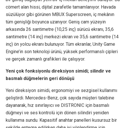
cömert alan hissi, dijital zarafetle tamamlanıyor. Havada
süzülüyor gibi görünen MBUX Superscreen, iç mekânın
tüm genişliği boyunca uzanıyor. Geniş cam yüzeyin
arkasında 26 santimetre (10,25 inç) sürücü ekranı, 35,6
santimetre (14 inç) merkezi ekran ve 35,6 santimetre (14
inç) ön yolcu ekranı bulunuyor. Tüm ekranlar, Unity Game
Engine’in son teknoloji ürünü, yüksek performanslı çipleri
ve gerçek zamanlı grafikleri ile çalışıyor.
Yeni çok fonksiyonlu direksiyon simidi; silindir ve
basmalı düğmelerin geri dönüşü
Yeni direksiyon simidi, ergonomiyi ve sezgisel kullanımı
geliştirdi. Mercedes-Benz, çok sayıda müşteri talebine
dayanarak, hız sınırlayıcı ve DISTRONIC için basmalı
düğmeyi ve ses kontrolü için dönen silindiri yeniden
kullanıma sundu. Kapasitif anahtar panelleri kusursuz bir
şekilde entegre edilirken daha iyi yönlendirme için