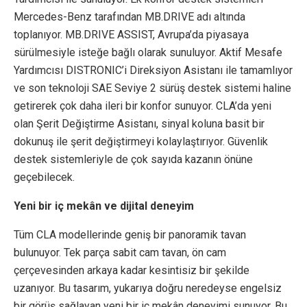
Mercedes-Benz tarafından MB.DRIVE adı altında
toplanıyor. MB.DRIVE ASSIST, Avrupa’da piyasaya
sürülmesiyle isteğe bağlı olarak sunuluyor. Aktif Mesafe
Yardımcısı DISTRONIC’i Direksiyon Asistanı ile tamamlıyor
ve son teknoloji SAE Seviye 2 sürüş destek sistemi haline
getirerek çok daha ileri bir konfor sunuyor. CLA’da yeni
olan Şerit Değiştirme Asistanı, sinyal koluna basit bir
dokunuş ile şerit değiştirmeyi kolaylaştırıyor. Güvenlik
destek sistemleriyle de çok sayıda kazanın önüne
geçebilecek.
Yeni bir iç mekân ve dijital deneyim
Tüm CLA modellerinde geniş bir panoramik tavan
bulunuyor. Tek parça sabit cam tavan, ön cam
çerçevesinden arkaya kadar kesintisiz bir şekilde
uzanıyor. Bu tasarım, yukarıya doğru neredeyse engelsiz
bir görüş sağlayan yeni bir iç mekân deneyimi sunuyor. Bu