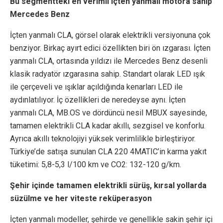
Bu segmentteki en verimli içten yanmalı motora sahip
Mercedes Benz
İçten yanmalı CLA, görsel olarak elektrikli versiyonuna çok
benziyor. Birkaç ayırt edici özellikten biri ön ızgarası. İçten
yanmalı CLA, ortasında yıldızı ile Mercedes Benz desenli
klasik radyatör ızgarasına sahip. Standart olarak LED ışık
ile çerçeveli ve ışıklar açıldığında kenarları LED ile
aydınlatılıyor. İç özellikleri de neredeyse aynı. İçten
yanmalı CLA, MB.OS ve dördüncü nesil MBUX sayesinde,
tamamen elektrikli CLA kadar akıllı, sezgisel ve konforlu.
Ayrıca akıllı teknolojiyi yüksek verimlilikle birleştiriyor.
Türkiye’de satışa sunulan CLA 220 4MATIC’in karma yakıt
tüketimi: 5,8-5,3 l/100 km ve CO2: 132-120 g/km.
Şehir içinde tamamen elektrikli sürüş, kırsal yollarda
süzülme ve her viteste reküperasyon
İçten yanmalı modeller, şehirde ve genellikle sakin şehir içi