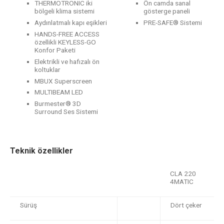
THERMOTRONIC iki
Ön camda sanal
bölgeli klima sistemi
gösterge paneli
Aydınlatmalı kapı eşikleri
PRE-SAFE® Sistemi
HANDS-FREE ACCESS
özellikli KEYLESS-GO
Konfor Paketi
Elektrikli ve hafızalı ön
koltuklar
MBUX Superscreen
MULTIBEAM LED
Burmester® 3D
Surround Ses Sistemi
Teknik özellikler
CLA 220
4MATIC
Sürüş
Dört çeker