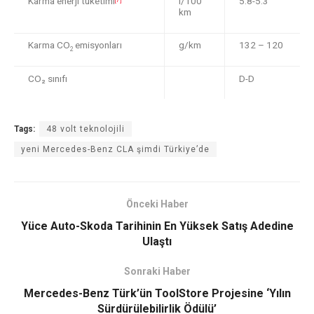
Karma enerji tüketimi
l/100
5.8-5.3
km
Karma CO
emisyonları
g/km
132 – 120
2
CO₂ sınıfı
D-D
Tags:
48 volt teknolojili
yeni Mercedes-Benz CLA şimdi Türkiye’de
Önceki Haber
Yüce Auto-Skoda Tarihinin En Yüksek Satış Adedine
Ulaştı
Sonraki Haber
Mercedes-Benz Türk’ün ToolStore Projesine ‘Yılın
Sürdürülebilirlik Ödülü’