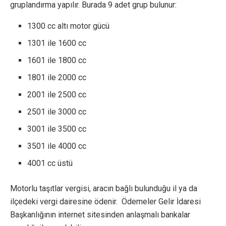
gruplandırma yapılır. Burada 9 adet grup bulunur:
1300 cc altı motor gücü
1301 ile 1600 cc
1601 ile 1800 cc
1801 ile 2000 cc
2001 ile 2500 cc
2501 ile 3000 cc
3001 ile 3500 cc
3501 ile 4000 cc
4001 cc üstü
Motorlu taşıtlar vergisi, aracın bağlı bulunduğu il ya da
ilçedeki vergi dairesine ödenir. Ödemeler Gelir İdaresi
Başkanlığının internet sitesinden anlaşmalı bankalar